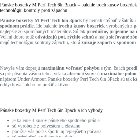
Pánske boxerky M Perf Tech 6in 3pack – balenie troch kusov boxeriek,
technológiu kontroly proti zápachu
Pánske boxerky M Perf Tech 6in 3pack
by nemali chýbať v šatníku
spodnom prádle.
Ide balenie
trochu kusov boxeriek
vyrobených z
po
najlepšie zo spomínaných materiálov. Sú tak
priedušné, príjemné na 
Veľmi dobre totiž
odvádzajú pot, rýchlo schnú
a majú
sieťované zón
majú technológiu kontroly zápachu, ktorá
znižuje zápach v spodnom
Navyše vám doprajú
maximálnu voľnosť pohybu
s tým, že ich
pred
sa prispôsobia vášmu telu a vďaka
absencii švov
sú
maximálne pohod
nápisom Under Armour. Pánske boxerky Perf Tech 6in 3Pack sú tak
k
oddychovať alebo ho prežiť aktívne.
Pánske boxerky M Perf Tech 6in 3pack a ich výhody
je balenie 3 kusov pánskeho spodného prádla
sú vyrobené z polyesteru a elastanu
podržia vás počas športu aj teplejšieho počasia
sú priedušné a príjemné na dotyk