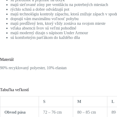
majú sieťované zóny pre ventiláciu na potrebných miestach
rýchlo schnú a dobre odvádzajú pot
majú technológiu kontroly zápachu, ktorá znižuje zápach v spo
doprajú vám maximálnu voľnosť pohybu
majú predĺžený lem, ktorý vždy zostáva na svojom mieste
vďaka absencii švov sú veľmi pohodlné
majú moderný dizajn s nápisom Under Armour
sú komfortným parťákom do každého dňa
Materiál
90% recyklovaný polyester, 10% elastan
Tabuľka veľkostí
S
M
L
Obvod pása
72 – 76 cm
80 – 85 cm
89