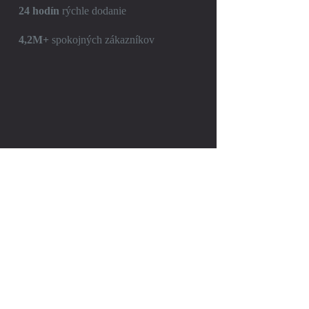
24 hodín
rýchle dodanie
4,2M+
spokojných zákazníkov