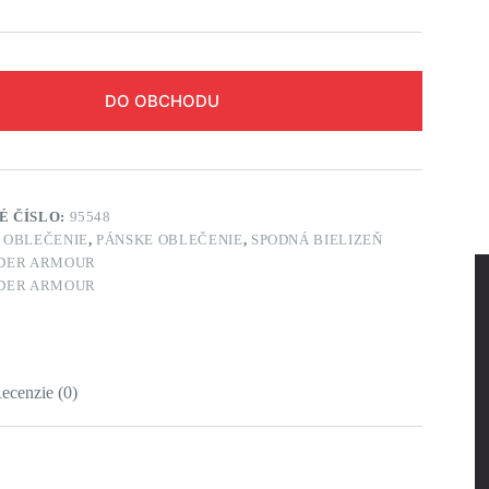
DO OBCHODU
É ČÍSLO:
95548
:
OBLEČENIE
,
PÁNSKE OBLEČENIE
,
SPODNÁ BIELIZEŇ
DER ARMOUR
DER ARMOUR
ecenzie (0)