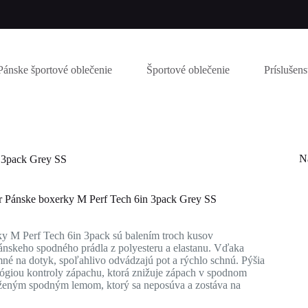
Pánske športové oblečenie
Športové oblečenie
Príslušen
N
 3pack Grey SS
 Pánske boxerky M Perf Tech 6in 3pack Grey SS
y M Perf Tech 6in 3pack sú balením troch kusov
nskeho spodného prádla z polyesteru a elastanu. Vďaka
mné na dotyk, spoľahlivo odvádzajú pot a rýchlo schnú. Pýšia
ológiou kontroly zápachu, ktorá znižuje zápach v spodnom
ĺženým spodným lemom, ktorý sa neposúva a zostáva na