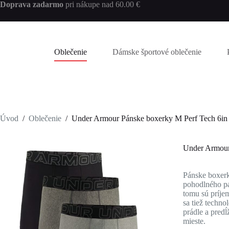
Skip
Doprava zadarmo
pri nákupe nad 60.00 €
to
content
Oblečenie
Dámske športové oblečenie
Úvod
/
Oblečenie
/
Under Armour Pánske boxerky M Perf Tech 6in
Under Armour
Pánske boxerk
pohodlného pá
tomu sú príje
sa tiež techn
prádle a pred
mieste.