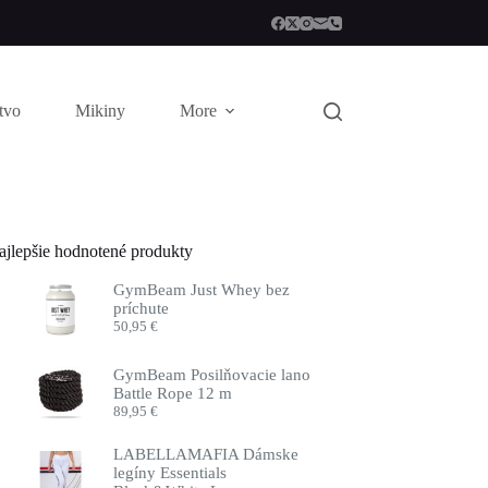
stvo
Mikiny
More
ajlepšie hodnotené produkty
GymBeam Just Whey bez
príchute
50,95
€
GymBeam Posilňovacie lano
Battle Rope 12 m
89,95
€
LABELLAMAFIA Dámske
legíny Essentials