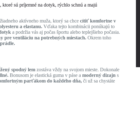
 ktoré sú príjemné na dotyk, rýchlo schnú a majú
 žiadneho aktívneho muža, ktorý sa chce
cítiť komfortne v
lyesteru a elastanu.
Vďaka tejto kombinácii ponúkajú to
dotyk
a podržia vás aj počas športu alebo teplejšieho počasia.
y pre ventiláciu na potrebných miestach.
Okrem toho
 prádle.
ĺžený spodný lem
zostáva vždy na svojom mieste. Dokonale
lné.
Bonusom je elastická guma v páse a
moderný dizajn
s
omfortným parťákom do každého dňa,
či už sa chystáte