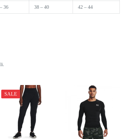
– 36
38 – 40
42 – 44
li.
SALE