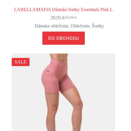
LABELLAMAFIA Dámske šortky Essentials Pink L
29,95
€
35,95
€
Pôvodná
Aktuálna
cena
cena
Dámske oblečenie
,
Oblečenie
,
Šortky
bola:
je:
35,95 €.
29,95 €.
DO OBCHODU
SALE