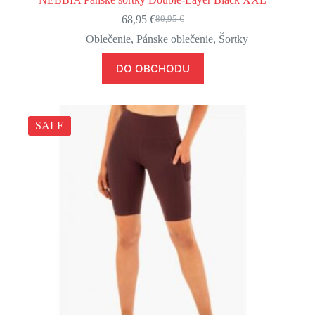
68,95
€
80,95
€
Pôvodná
Aktuálna
cena
cena
Oblečenie
,
Pánske oblečenie
,
Šortky
bola:
je:
80,95 €.
68,95 €.
DO OBCHODU
SALE