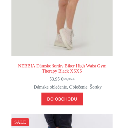
NEBBIA Dámske šortky Biker High Waist Gym
Therapy Black XSXS
53,95
€
59,95
€
Pôvodná
Aktuálna
cena
cena
Dámske oblečenie
,
Oblečenie
,
Šortky
bola:
je:
59,95 €.
53,95 €.
DO OBCHODU
SALE