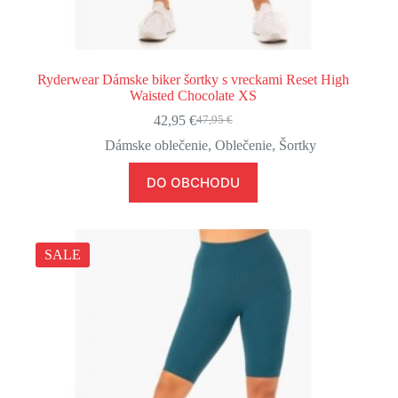
Ryderwear Dámske biker šortky s vreckami Reset High
Waisted Chocolate XS
42,95
€
47,95
€
Pôvodná
Aktuálna
cena
cena
Dámske oblečenie
,
Oblečenie
,
Šortky
bola:
je:
47,95 €.
42,95 €.
DO OBCHODU
SALE