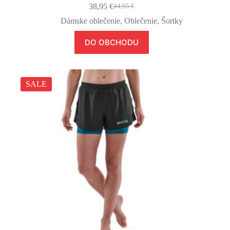
38,95
€
44,95
€
Pôvodná
Aktuálna
cena
cena
Dámske oblečenie
,
Oblečenie
,
Šortky
bola:
je:
44,95 €.
38,95 €.
DO OBCHODU
SALE