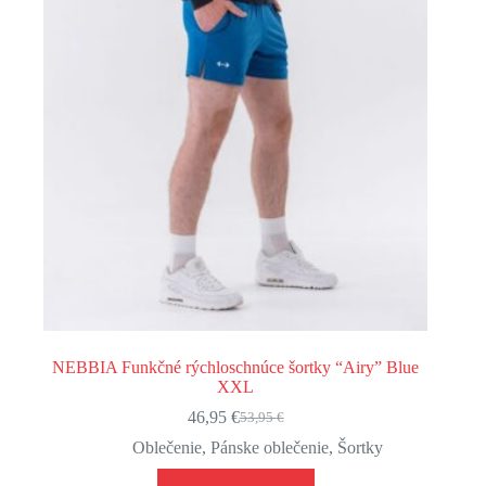
NEBBIA Funkčné rýchloschnúce šortky “Airy” Blue
XXL
46,95
€
53,95
€
Pôvodná
Aktuálna
cena
cena
Oblečenie
,
Pánske oblečenie
,
Šortky
bola:
je:
53,95 €.
46,95 €.