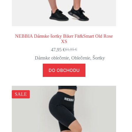
NEBBIA Dámske šortky Biker Fit&Smart Old Rose
XS
47,95
€
61,95
€
Pôvodná
Aktuálna
cena
cena
Dámske oblečenie
,
Oblečenie
,
Šortky
bola:
je:
61,95 €.
47,95 €.
DO OBCHODU
SALE