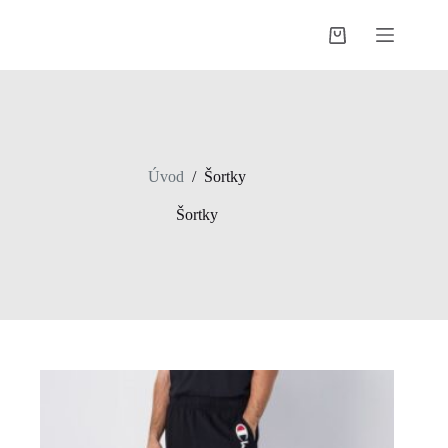
Skip
to
Shopping
content
cart
Úvod
/
Šortky
Šortky