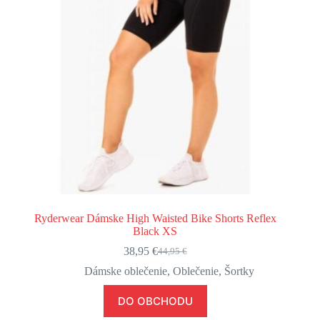
Ryderwear Dámske High Waisted Bike Shorts Reflex
Black XS
38,95
€
44,95
€
Pôvodná
Aktuálna
cena
cena
Dámske oblečenie
,
Oblečenie
,
Šortky
bola:
je:
44,95 €.
38,95 €.
DO OBCHODU