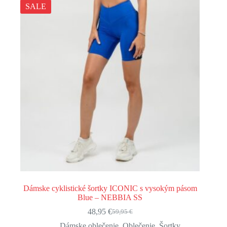
SALE
Dámske cyklistické šortky ICONIC s vysokým pásom
Blue – NEBBIA SS
48,95
€
59,95
€
Pôvodná
Aktuálna
cena
cena
Dámske oblečenie
,
Oblečenie
,
Šortky