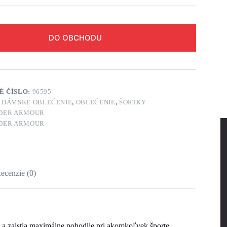
DO OBCHODU
É ČÍSLO:
96595
:
DÁMSKE OBLEČENIE
,
OBLEČENIE
,
ŠORTKY
DER ARMOUR
DER ARMOUR
ecenzie (0)
a zaistia maximálne pohodlie pri akomkoľvek športe