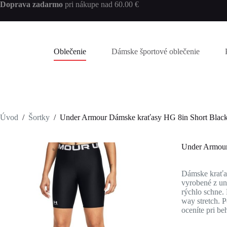
Skip
Doprava zadarmo
pri nákupe nad 60.00 €
to
content
Oblečenie
Dámske športové oblečenie
Úvod
/
Šortky
/
Under Armour Dámske kraťasy HG 8in Short Bla
Under Armour
Dámske kraťas
vyrobené z un
rýchlo schne. 
way stretch. P
oceníte pri be