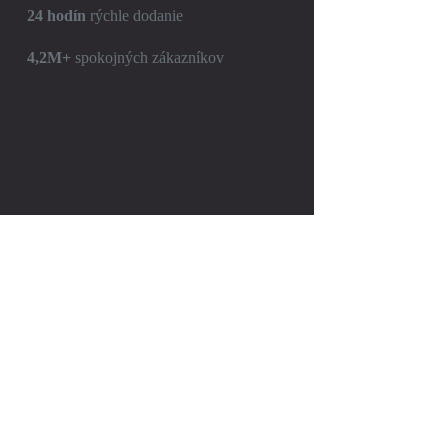
24 hodín
rýchle dodanie
4,2M+
spokojných zákazníkov