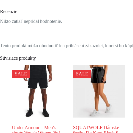
Recenzie
Nikto zatiaľ nepridal hodnotenie.
Tento produkt môžu ohodnotiť len prihlásení zákazníci, ktorí si ho kúpi
Súvisiace produkty
SALE
SALE
Under Armour – Men‘s
SQUATWOLF Dámske
shorts Vanish Woven 2in1
šortky Do Knot Black S