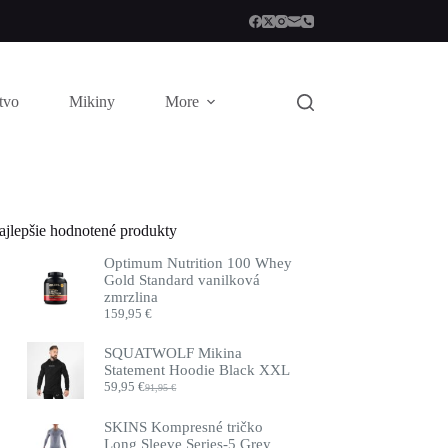
stvo
Mikiny
More
ajlepšie hodnotené produkty
Optimum Nutrition 100 Whey
Gold Standard vanilková
zmrzlina
159,95
€
SQUATWOLF Mikina
Statement Hoodie Black XXL
59,95
€
91,95
€
Pôvodná
Aktuálna
cena
cena
bola:
je:
SKINS Kompresné tričko
91,95 €.
59,95 €.
Long Sleeve Series-5 Grey