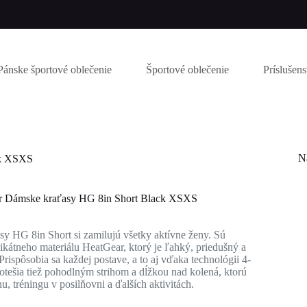
Pánske športové oblečenie
Športové oblečenie
Príslušen
N
ck XSXS
 Dámske kraťasy HG 8in Short Black XSXS
y HG 8in Short si zamilujú všetky aktívne ženy. Sú
ikátneho materiálu HeatGear, ktorý je ľahký, priedušný a
Prispôsobia sa každej postave, a to aj vďaka technológii 4-
otešia tiež pohodlným strihom a dĺžkou nad kolená, ktorú
hu, tréningu v posilňovni a ďalších aktivitách.