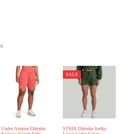
li.
SALE
Under Armour Dámske
STRIX Dámske šortky
Kraťasy Vanish Elite
Lunar Cedar Green