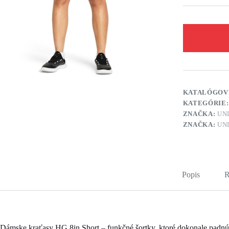
KATALÓGOV
KATEGÓRIE
ZNAČKA:
UN
ZNAČKA:
UN
Popis
R
Dámske kraťasy HG 8in Short – funkčné šortky, ktoré dokonale padnú 