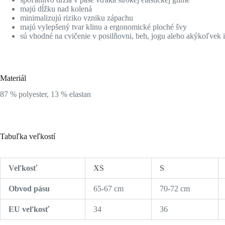
majú dĺžku nad kolená
minimalizujú riziko vzniku zápachu
majú vylepšený tvar klinu a ergonomické ploché švy
sú vhodné na cvičenie v posilňovni, beh, jogu alebo akýkoľvek i
Materiál
87 % polyester, 13 % elastan
Tabuľka veľkostí
Veľkosť
XS
S
Obvod pásu
65-67 cm
70-72 cm
EU veľkosť
34
36