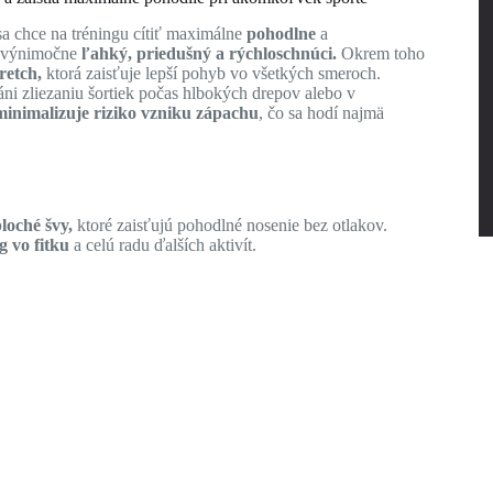
 sa chce na tréningu cítiť maximálne
pohodlne
a
je výnimočne
ľahký, priedušný a rýchloschnúci.
Okrem toho
retch,
ktorá zaisťuje lepší pohyb vo všetkých smeroch.
áni zliezaniu šortiek počas hlbokých drepov alebo v
inimalizuje riziko vzniku zápachu
, čo sa hodí najmä
loché švy,
ktoré zaisťujú pohodlné nosenie bez otlakov.
g vo fitku
a celú radu ďalších aktivít.