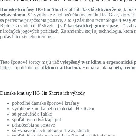
Dámske kraťasy HG 8in Short
si obľúbi každá
aktívna žena
, ktorá
sebavedomo
. Sú vyrobené z jedinečného materiálu HeatGear, ktorý 
sa perfektne prispôsobia postave, a to aj zásluhou technológie
4-way st
Budete sa v nich cítiť skvele aj vďaka
elastickej gume
v páse. Tá zabr
náročných jogových pozíciách. Za zmienku stojí aj technológia, ktorá
m
počas intenzívneho tréningu.
Tieto športové šortky majú tiež
vylepšený tvar klinu
a
ergonomické p
Potešia aj obľúbenou
dĺžkou nad kolená.
Hodia sa tak na
beh, trénin
Dámske kraťasy HG 8in Short a ich výhody
pohodlné dámske športové kraťasy
vyrobené z unikátneho materiálu HeatGear
sú priedušné a ľahké
spoľahlivo odvádzajú pot
prispôsobia sa postave
sú vybavené technológiou 4-way stretch
spoľahlivo držia v páse vďaka širokej elastickej gume