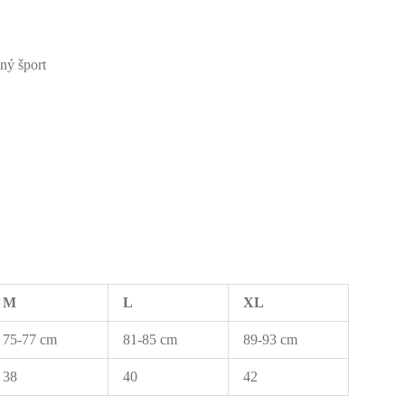
ný šport
M
L
XL
75-77 cm
81-85 cm
89-93 cm
38
40
42