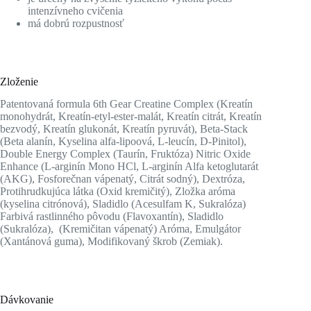
intenzívneho cvičenia
má dobrú rozpustnosť
Zloženie
Patentovaná formula 6th Gear Creatine Complex (Kreatín
monohydrát, Kreatín-etyl-ester-malát, Kreatín citrát, Kreatín
bezvodý, Kreatín glukonát, Kreatín pyruvát), Beta-Stack
(Beta alanín, Kyselina alfa-lipoová, L-leucín, D-Pinitol),
Double Energy Complex (Taurín, Fruktóza) Nitric Oxide
Enhance (L-arginín Mono HCl, L-arginín Alfa ketoglutarát
(AKG), Fosforečnan vápenatý, Citrát sodný), Dextróza,
Protihrudkujúca látka (Oxid kremičitý), Zložka aróma
(kyselina citrónová), Sladidlo (Acesulfam K, Sukralóza)
Farbivá rastlinného pôvodu (Flavoxantín), Sladidlo
(Sukralóza), (Kremičitan vápenatý) Aróma, Emulgátor
(Xantánová guma), Modifikovaný škrob (Zemiak).
Dávkovanie