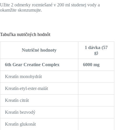
Užite 2 odmerky rozmiešané v 200 ml studenej vody a
okamžite skonzumujte.
Tabuľka nutričných hodnôt
1 dávka (57
Nutričné hodnoty
g)
6th Gear Creatine Complex
6000 mg
Kreatín monohydrát
Kreatín-etyl-ester-malát
Kreatín citrát
Kreatín bezvodý
Kreatín glukonát