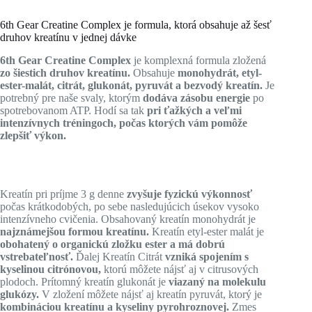
6th Gear Creatine Complex je formula, ktorá obsahuje až šesť
druhov kreatínu v jednej dávke
6th Gear Creatine Complex
je komplexná formula zložená
zo šiestich druhov kreatínu.
Obsahuje
monohydrát, etyl-
ester-malát, citrát, glukonát, pyruvát a bezvodý kreatín
.
Je
potrebný pre naše svaly, ktorým
dodáva zásobu energie
po
spotrebovanom ATP. Hodí sa tak
pri ťažkých a veľmi
intenzívnych tréningoch, počas ktorých vám pomôže
zlepšiť výkon.
Kreatín pri príjme 3 g denne
zvyšuje fyzickú výkonnosť
počas krátkodobých, po sebe nasledujúcich úsekov vysoko
intenzívneho cvičenia. Obsahovaný kreatín monohydrát je
najznámejšou formou kreatínu.
Kreatín etyl-ester malát je
obohatený o organickú zložku ester
a má dobrú
vstrebateľnosť.
Ďalej Kreatín Citrát
vzniká
spojením s
kyselinou citrónovou,
ktorú môžete nájsť aj v citrusových
plodoch. Prítomný kreatín glukonát je
viazaný na molekulu
glukózy.
V zložení môžete nájsť aj kreatín pyruvát, ktorý je
kombináciou kreatínu a kyseliny pyrohroznovej.
Zmes