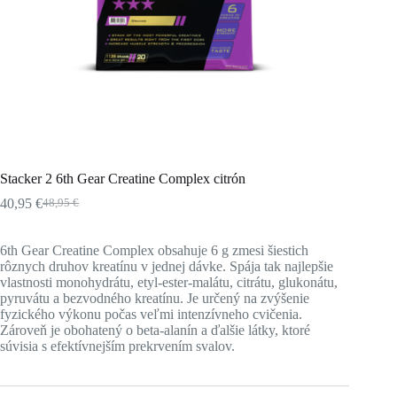
Stacker 2 6th Gear Creatine Complex citrón
40,95
€
48,95
€
Pôvodná
Aktuálna
cena
cena
bola:
je:
6th Gear Creatine Complex obsahuje 6 g zmesi šiestich
48,95 €.
40,95 €.
rôznych druhov kreatínu v jednej dávke. Spája tak najlepšie
vlastnosti monohydrátu, etyl-ester-malátu, citrátu, glukonátu,
pyruvátu a bezvodného kreatínu. Je určený na zvýšenie
fyzického výkonu počas veľmi intenzívneho cvičenia.
Zároveň je obohatený o beta-alanín a ďalšie látky, ktoré
súvisia s efektívnejším prekrvením svalov.