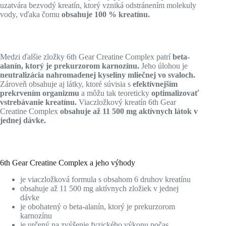
uzatvára bezvodý kreatín, ktorý vzniká odstránením molekuly
vody, vďaka čomu
obsahuje 100 % kreatínu.
Medzi ďalšie zložky 6th Gear Creatine Complex patrí
beta-
alanín, ktorý je prekurzorom karnozínu.
Jeho úlohou je
neutralizácia nahromadenej kyseliny mliečnej vo svaloch.
Zároveň obsahuje aj látky, ktoré súvisia s
efektívnejším
prekrvením organizmu
a môžu tak teoreticky
optimalizovať
vstrebávanie kreatínu.
Viaczložkový kreatín 6th Gear
Creatine Complex
obsahuje až 11 500 mg aktívnych látok v
jednej dávke.
6th Gear Creatine Complex a jeho výhody
je viaczložková formula s obsahom 6 druhov kreatínu
obsahuje až 11 500 mg aktívnych zložiek v jednej
dávke
je obohatený o beta-alanín, ktorý je prekurzorom
karnozínu
je určený na zvýšenie fyzického výkonu počas