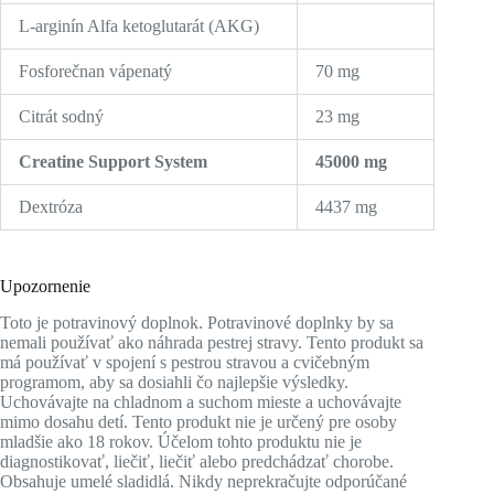
L-arginín Alfa ketoglutarát (AKG)
Fosforečnan vápenatý
70 mg
Citrát sodný
23 mg
Creatine Support System
45000 mg
Dextróza
4437 mg
Upozornenie
Toto je potravinový doplnok. Potravinové doplnky by sa
nemali používať ako náhrada pestrej stravy. Tento produkt sa
má používať v spojení s pestrou stravou a cvičebným
programom, aby sa dosiahli čo najlepšie výsledky.
Uchovávajte na chladnom a suchom mieste a uchovávajte
mimo dosahu detí. Tento produkt nie je určený pre osoby
mladšie ako 18 rokov. Účelom tohto produktu nie je
diagnostikovať, liečiť, liečiť alebo predchádzať chorobe.
Obsahuje umelé sladidlá. Nikdy neprekračujte odporúčané