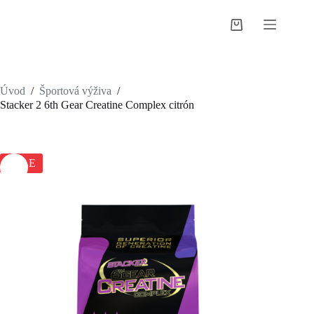
Skip
to
Shopping
content
cart
Úvod
/
Športová výživa
/
Stacker 2 6th Gear Creatine Complex citrón
SALE