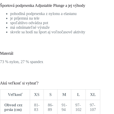
Športová podprsenka Adjustable Plunge a jej výhody
pohodlná podprsenka z nylonu a elastanu
je príjemná na tele
spoľahlivo odvádza pot
má odnímateľné výstuže
skvele sa hodí na šport aj voľnočasové aktivity
Materiál
73 % nylon, 27 % spandex
Akú veľkosť si vybrať?
Veľkosť
XS
S
M
L
XL
Obvod cez
81-
86-
91-
97-
97-
prsia (cm)
83
89
94
102
107