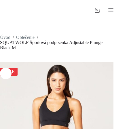
Skip
to
Shopping
content
cart
Úvod
/
Oblečenie
/
SQUATWOLF Športová podprsenka Adjustable Plunge
Black M
SALE