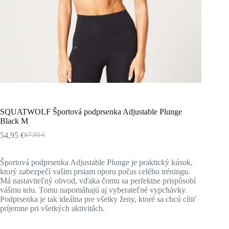
SQUATWOLF Športová podprsenka Adjustable Plunge
Black M
54,95
€
67,95
€
Pôvodná
Aktuálna
cena
cena
bola:
je:
Športová podprsenka Adjustable Plunge je praktický kúsok,
67,95 €.
54,95 €.
ktorý zabezpečí vašim prsiam oporu počas celého tréningu.
Má nastaviteľný obvod, vďaka čomu sa perfektne prispôsobí
vášmu telu. Tomu napomáhajú aj vyberateľné vypchávky.
Podprsenka je tak ideálna pre všetky ženy, ktoré sa chcú cítiť
príjemne pri všetkých aktivitách.