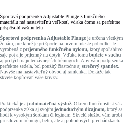
Športová podprsenka Adjustable Plunge z funkčného
materiálu má nastaviteľnú veľkosť, vďaka čomu sa perfektne
prispôsobí vášmu telu
Športová podprsenka Adjustable Plunge
je určená všetkým
ženám, pre ktoré je pri športe na prvom mieste pohodlie. Je
vyrobená z
príjemného funkčného nylonu,
ktorý spoľahlivo
saje pot a je príjemný na dotyk. Vďaka tomu
budete v suchu
aj pri tých najintenzívnejších tréningoch. Aby vám podprsenka
perfektne sedela, bol použitý čiastočne aj
strečový spandex.
Navyše má nastaviteľný obvod aj ramienka. Dokáže tak
skvele kopírovať vaše krivky.
Praktická je aj
odnímateľná výstuž.
Okrem funkčnosti si vás
podprsenka získa aj svojím
jednoduchým dizajnom,
ktorý sa
hodí k vysokým šortkám či legínam. Skvelú službu vám urobí
pri silovom tréningu, behu, ale aj pohodových prechádzkach.