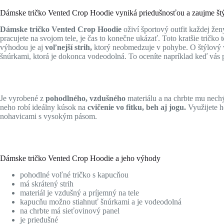
Dámske tričko Vented Crop Hoodie vyniká priedušnosťou a zaujme št
Dámske tričko Vented Crop Hoodie
oživí športový outfit každej žen
pracujete na svojom tele, je čas to konečne ukázať. Toto kratšie tričko 
výhodou je aj
voľnejší strih,
ktorý neobmedzuje v pohybe. O štýlový 
šnúrkami, ktorá je dokonca vodeodolná. To oceníte napríklad keď vás 
Je vyrobené z
pohodlného, vzdušného
materiálu a na chrbte mu nech
neho robí ideálny kúsok na
cvičenie vo fitku, beh aj jogu.
Využijete h
nohavicami s vysokým pásom.
Dámske tričko Vented Crop Hoodie a jeho výhody
pohodlné voľné tričko s kapucňou
má skrátený strih
materiál je vzdušný a príjemný na tele
kapucňu možno stiahnuť šnúrkami a je vodeodolná
na chrbte má sieťovinový panel
je priedušné