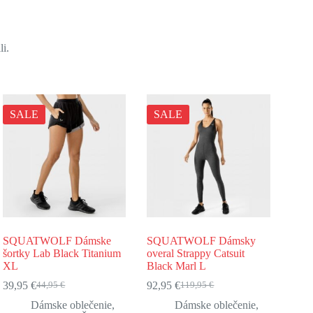
li.
SALE
SALE
SQUATWOLF Dámske
SQUATWOLF Dámsky
šortky Lab Black Titanium
overal Strappy Catsuit
XL
Black Marl L
39,95
€
92,95
€
44,95
€
119,95
€
Pôvodná
Aktuálna
Pôvodná
Aktuálna
cena
cena
cena
cena
Dámske oblečenie
,
Dámske oblečenie
,