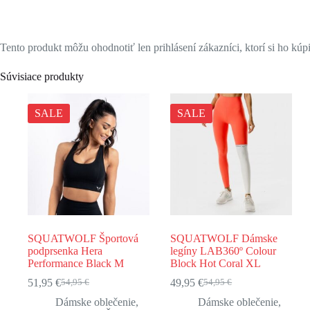
Tento produkt môžu ohodnotiť len prihlásení zákazníci, ktorí si ho kúpi
Súvisiace produkty
SALE
SALE
SQUATWOLF Športová
SQUATWOLF Dámske
podprsenka Hera
legíny LAB360º Colour
Performance Black M
Block Hot Coral XL
51,95
€
49,95
€
54,95
€
54,95
€
Pôvodná
Aktuálna
Pôvodná
Aktuálna
cena
cena
cena
cena
Dámske oblečenie
,
Dámske oblečenie
,