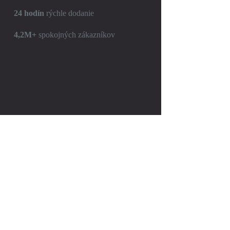
24 hodín
rýchle dodanie
4,2M+
spokojných zákazníkov