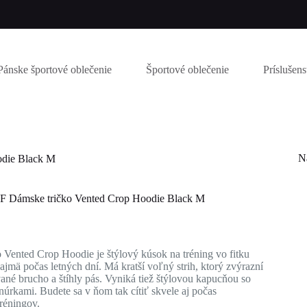
Pánske športové oblečenie
Športové oblečenie
Príslušen
N
die Black M
ámske tričko Vented Crop Hoodie Black M
ná
na
 Vented Crop Hoodie je štýlový kúsok na tréning vo fitku
.
.
jmä počas letných dní. Má kratší voľný strih, ktorý zvýrazní
ané brucho a štíhly pás. Vyniká tiež štýlovou kapucňou so
núrkami. Budete sa v ňom tak cítiť skvele aj počas
réningov.