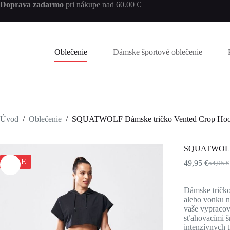
Skip
Doprava zadarmo
pri nákupe nad 60.00 €
to
content
Oblečenie
Dámske športové oblečenie
Úvod
/
Oblečenie
/
SQUATWOLF Dámske tričko Vented Crop Hoo
SQUATWOLF D
SALE
49,95
€
54,95
€
Pôvod
Aktuál
cena
cena
bola:
je:
Dámske tričko
54,95 €
49,95 €
alebo vonku na
vaše vypracov
sťahovacími š
intenzívnych t