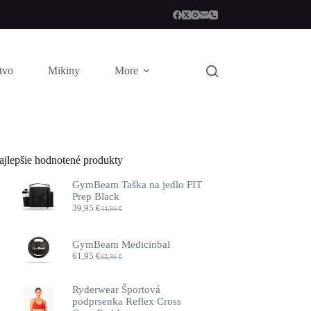
stvo
Mikiny
More
ajlepšie hodnotené produkty
GymBeam Taška na jedlo FIT
Prep Black
39,95
€
44,95
€
Pôvodná
Aktuálna
cena
cena
bola:
je:
GymBeam Medicinbal
44,95 €.
39,95 €.
61,95
€
62,95
€
Pôvodná
Aktuálna
cena
cena
bola:
je:
Ryderwear Športová
62,95 €.
61,95 €.
podprsenka Reflex Cross