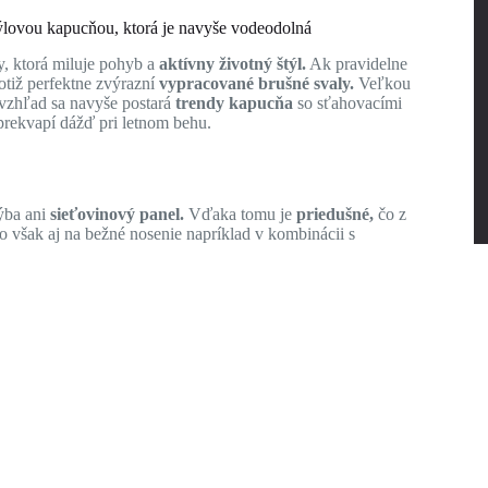
ýlovou kapucňou, ktorá je navyše vodeodolná
y, ktorá miluje pohyb a
aktívny životný štýl.
Ak pravidelne
totiž perfektne zvýrazní
vypracované brušné svaly.
Veľkou
vzhľad sa navyše postará
trendy kapucňa
so sťahovacími
prekvapí dážď pri letnom behu.
ýba ani
sieťovinový panel.
Vďaka tomu je
priedušné,
čo z
o však aj na bežné nosenie napríklad v kombinácii s