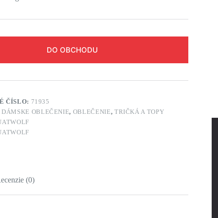
DO OBCHODU
É ČÍSLO:
71935
:
DÁMSKE OBLEČENIE
,
OBLEČENIE
,
TRIČKÁ A TOPY
UATWOLF
UATWOLF
ecenzie (0)