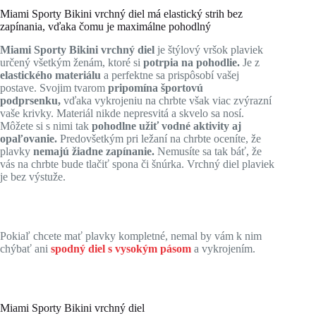
Miami Sporty Bikini vrchný diel má elastický strih bez
zapínania, vďaka čomu je maximálne pohodlný
Miami Sporty Bikini vrchný diel
je štýlový vršok plaviek
určený všetkým ženám, ktoré si
potrpia na pohodlie.
Je z
elastického materiálu
a perfektne sa prispôsobí vašej
postave. Svojim tvarom
pripomína športovú
podprsenku,
vďaka vykrojeniu na chrbte však viac zvýrazní
vaše krivky. Materiál nikde nepresvitá a skvelo sa nosí.
Môžete si s nimi tak
pohodlne užiť vodné aktivity aj
opaľovanie.
Predovšetkým pri ležaní na chrbte oceníte, že
plavky
nemajú žiadne zapínanie.
Nemusíte sa tak báť, že
vás na chrbte bude tlačiť spona či šnúrka. Vrchný diel plaviek
je bez výstuže.
Pokiaľ chcete mať plavky kompletné, nemal by vám k nim
chýbať ani
spodný diel s vysokým pásom
a vykrojením.
Miami Sporty Bikini vrchný diel