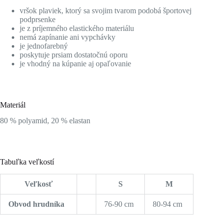
vršok plaviek, ktorý sa svojim tvarom podobá športovej
podprsenke
je z príjemného elastického materiálu
nemá zapínanie ani vypchávky
je jednofarebný
poskytuje prsiam dostatočnú oporu
je vhodný na kúpanie aj opaľovanie
Materiál
80 % polyamid, 20 % elastan
Tabuľka veľkostí
Veľkosť
S
M
Obvod hrudníka
76-90 cm
80-94 cm