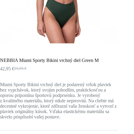
NEBBIA Miami Sporty Bikini vrchný diel Green M
42,95
€
55,95
€
Pôvodná
Aktuálna
cena
cena
bola:
je:
Miami Sporty Bikini vrchný diel je podarený vršok plaviek
55,95 €.
42,95 €.
bez vypchávok, ktorý svojim pohodlím, praktickosťou a
oporou pripomína športovú podprsenku. Je vyrobený
z kvalitného materiálu, ktorý nikde nepresvitá. Na chrbte má
decentné vykrojenie, ktoré zdôrazní vašu ženskosť a vytvorí z
plaviek originálny kúsok. Vďaka elastickému materiálu sa
skvelo prispôsobí vašej postave.