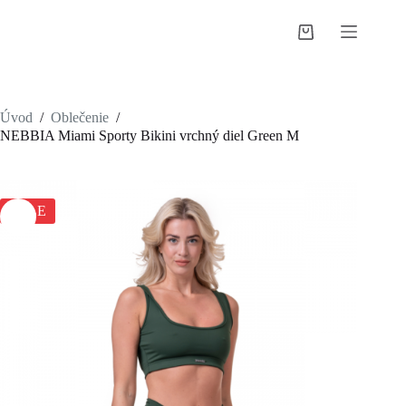
Skip
to
Shopping
content
cart
Úvod
/
Oblečenie
/
NEBBIA Miami Sporty Bikini vrchný diel Green M
SALE