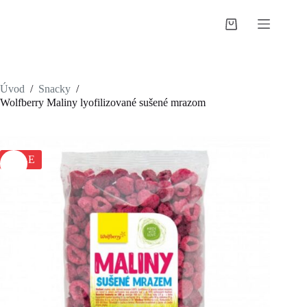
Skip
to
Shopping
content
cart
Úvod
/
Snacky
/
Wolfberry Maliny lyofilizované sušené mrazom
SALE