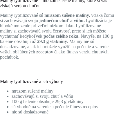
Maliny lyofilizované – mrazom sušené maliny, ktoré si vás
získajú svojou chuťou
Maliny lyofilizované sú
mrazom sušené maliny,
vďaka čomu
si zachovávajú svoju
jedinečnú chuť a vôňu.
Lyofilizácia je
hlboké mrazenie pri veľmi nízkom tlaku
.
Lyofilizované
maliny si zachovávajú svoju čerstvosť, preto si ich môžete
vychutnať kedykoľvek
počas celého roka.
Navyše, na 100 g
balenie obsahujú až
29,3 g vlákniny
. Maliny nie sú
dosladzované, a tak ich môžete využiť na pečenie a varenie
vašich obľúbených
receptov
či ako fitness verziu chutných
pochúťok.
Maliny lyofilizované a ich výhody
mrazom sušené maliny
zachovávajú si svoju chuť a vôňu
100 g balenie obsahuje 29,3 g vlákniny
sú vhodné na varenie a pečenie fitness receptov
nie sú dosladzované