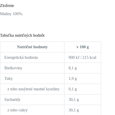
Zloženie
Maliny 100%.
Tabuľka nutričných hodnôt
Nutričné hodnoty
v 100 g
Energetická hodnota
900 kJ / 215 kcal
Bielkoviny
8,1 g
Tuky
1,9 g
z toho nasýtené mastné kyseliny
0,1 g
Sacharidy
30,1 g
z toho cukry
30,1 g