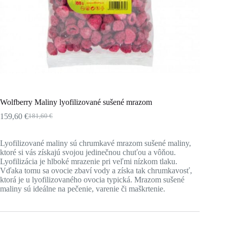
Wolfberry Maliny lyofilizované sušené mrazom
159,60
€
181,60
€
Pôvodná
Aktuálna
cena
cena
bola:
je:
Lyofilizované maliny sú chrumkavé mrazom sušené maliny,
181,60 €.
159,60 €.
ktoré si vás získajú svojou jedinečnou chuťou a vôňou.
Lyofilizácia je hlboké mrazenie pri veľmi nízkom tlaku.
Vďaka tomu sa ovocie zbaví vody a získa tak chrumkavosť,
ktorá je u lyofilizovaného ovocia typická. Mrazom sušené
maliny sú ideálne na pečenie, varenie či maškrtenie.