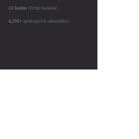
24 hodín
rýchle dodanie
4,2M+
spokojných zákazníkov