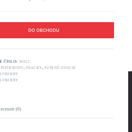
DO OBCHODU
É ČÍSLO:
36022
:
POTRAVINY
,
SNACKY
,
SUŠENÉ OVOCIE
LFBERRY
LFBERRY
ecenzie (0)