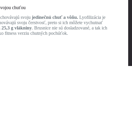
 svojou chuťou
achovávajú svoju
jedinečnú chuť a vôňu.
Lyofilizácia je
hovávajú svoju čerstvosť, preto si ich môžete vychutnať
 25,3 g vlákniny
. Brusnice nie sú dosladzované, a tak ich
ko fitness verziu chutných pochúťok.