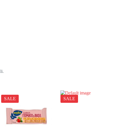
li.
SALE
SALE