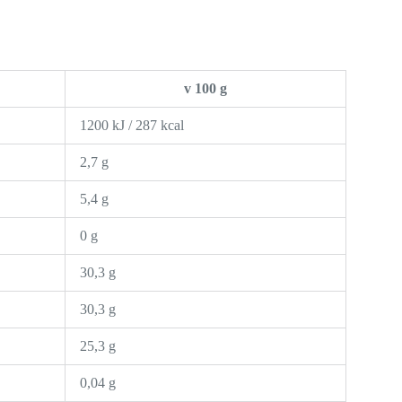
v 100 g
1200 kJ / 287 kcal
2,7 g
5,4 g
0 g
30,3 g
30,3 g
25,3 g
0,04 g