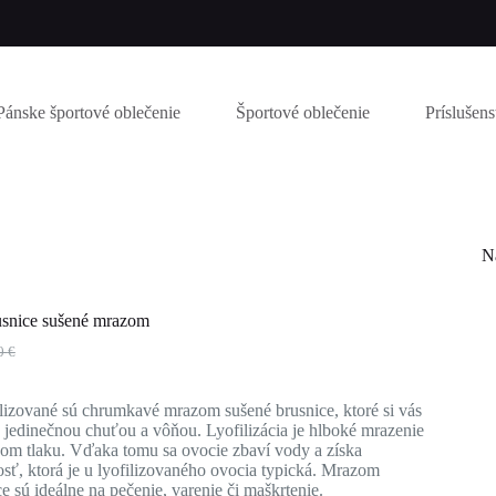
Pánske športové oblečenie
Športové oblečenie
Príslušen
N
usnice sušené mrazom
70
€
dná
lna
ilizované sú chrumkavé mrazom sušené brusnice, ktoré si vás
0 €.
0 €.
u jedinečnou chuťou a vôňou. Lyofilizácia je hlboké mrazenie
kom tlaku. Vďaka tomu sa ovocie zbaví vody a získa
sť, ktorá je u lyofilizovaného ovocia typická. Mrazom
e sú ideálne na pečenie, varenie či maškrtenie.