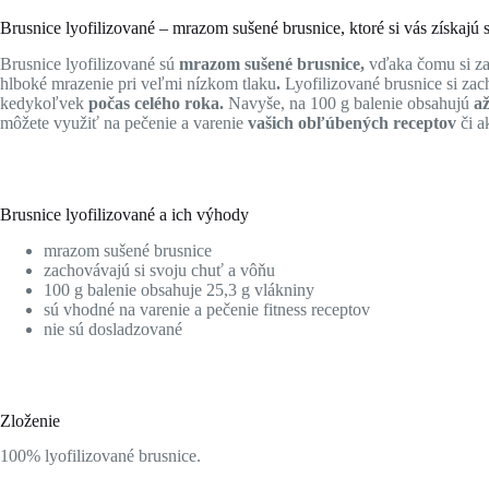
Brusnice lyofilizované – mrazom sušené brusnice, ktoré si vás získajú
Brusnice lyofilizované sú
mrazom sušené brusnice,
vďaka čomu si z
hlboké mrazenie pri veľmi nízkom tlaku
.
Lyofilizované brusnice si zac
kedykoľvek
počas celého roka.
Navyše, na 100 g balenie obsahujú
až
môžete využiť na pečenie a varenie
vašich obľúbených receptov
či a
Brusnice lyofilizované a ich výhody
mrazom sušené brusnice
zachovávajú si svoju chuť a vôňu
100 g balenie obsahuje 25,3 g vlákniny
sú vhodné na varenie a pečenie fitness receptov
nie sú dosladzované
Zloženie
100% lyofilizované brusnice.