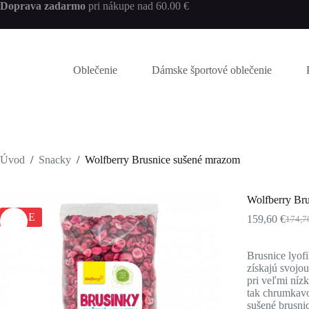
Skip
Doprava zadarmo
pri nákupe nad 60.00 €
to
content
Oblečenie
Dámske športové oblečenie
Úvod
/
Snacky
/
Wolfberry Brusnice sušené mrazom
Wolfberry Br
SALE
159,60
€
174,
Pôvo
Aktuá
cena
cena
bola:
je:
Brusnice lyof
174,7
159,6
získajú svojo
pri veľmi níz
tak chrumkavo
sušené brusnic