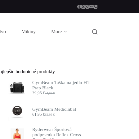
stvo
Mikiny
More
ajlepšie hodnotené produkty
GymBeam Taška na jedlo FIT
Prep Black
39,95
€
44,95
€
Pôvodná
Aktuálna
cena
cena
bola:
je:
GymBeam Medicinbal
44,95 €.
39,95 €.
61,95
€
62,95
€
Pôvodná
Aktuálna
cena
cena
bola:
je:
Ryderwear Športová
62,95 €.
61,95 €.
podprsenka Reflex Cross