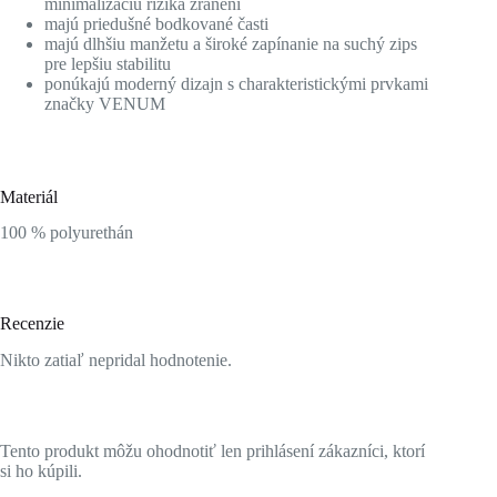
minimalizáciu rizika zranení
majú priedušné bodkované časti
majú dlhšiu manžetu a široké zapínanie na suchý zips
pre lepšiu stabilitu
ponúkajú moderný dizajn s charakteristickými prvkami
značky VENUM
Materiál
100 % polyurethán
Recenzie
Nikto zatiaľ nepridal hodnotenie.
Tento produkt môžu ohodnotiť len prihlásení zákazníci, ktorí
si ho kúpili.