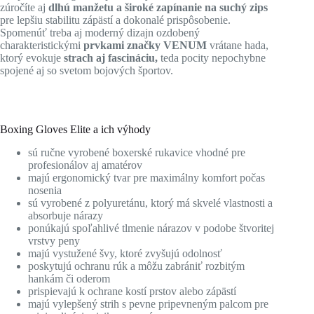
zúročíte aj
dlhú manžetu a široké zapínanie na suchý zips
pre lepšiu stabilitu zápästí a dokonalé prispôsobenie.
Spomenúť treba aj moderný dizajn ozdobený
charakteristickými
prvkami značky VENUM
vrátane hada,
ktorý evokuje
strach aj fascináciu,
teda pocity nepochybne
spojené aj so svetom bojových športov.
Boxing Gloves Elite a ich výhody
sú ručne vyrobené boxerské rukavice vhodné pre
profesionálov aj amatérov
majú ergonomický tvar pre maximálny komfort počas
nosenia
sú vyrobené z polyuretánu, ktorý má skvelé vlastnosti a
absorbuje nárazy
ponúkajú spoľahlivé tlmenie nárazov v podobe štvoritej
vrstvy peny
majú vystužené švy, ktoré zvyšujú odolnosť
poskytujú ochranu rúk a môžu zabrániť rozbitým
hankám či oderom
prispievajú k ochrane kostí prstov alebo zápästí
majú vylepšený strih s pevne pripevneným palcom pre