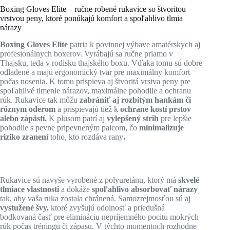
Boxing Gloves Elite – ručne robené rukavice so štvoritou
vrstvou peny, ktoré ponúkajú komfort a spoľahlivo tlmia
nárazy
Boxing Gloves Elite
patria k povinnej výbave amatérskych aj
profesionálnych boxerov. Vyrábajú sa ručne priamo v
Thajsku, teda v rodisku thajského boxu. Vďaka tomu sú dobre
odladené a majú ergonomický tvar pre maximálny komfort
počas nosenia. K tomu prispieva aj štvoritá vrstva peny pre
spoľahlivé tlmenie nárazov, maximálne pohodlie a ochranu
rúk. Rukavice tak môžu
zabrániť aj rozbitým hankám či
rôznym oderom
a prispievajú tiež k
ochrane kostí prstov
alebo zápästí.
K plusom patrí aj
vylepšený strih
pre lepšie
pohodlie s pevne pripevneným palcom,
čo
minimalizuje
riziko zranení
toho, kto rozdáva rany
.
Rukavice sú navyše vyrobené z polyuretánu, ktorý má
skvelé
tlmiace vlastnosti
a dokáže
spoľahlivo absorbovať nárazy
tak, aby vaša ruka zostala chránená. Samozrejmosťou sú aj
vystužené švy,
ktoré zvyšujú odolnosť a priedušná
bodkovaná časť pre elimináciu nepríjemného pocitu mokrých
rúk počas tréningu či zápasu. V týchto momentoch rozhodne