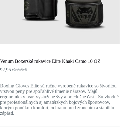
Venum Boxerské rukavice Elite Khaki Camo 10 OZ
92,95
€
99,95
€
Pôvodná
Aktuálna
cena
cena
bola:
je:
Boxing Gloves Elite sú ručne vyrobené rukavice so štvoritou
99,95 €.
92,95 €.
vrstvou peny pre spoľahlivé tlmenie nárazov. Majú
ergonomický tvar, vystužené švy a priedušné časti. Sú vhodné
pre profesionálnych aj amatérskych bojových športovcov,
ktorým ponúknu komfort, ochranu pred zranením a stabilitu
zápästí.