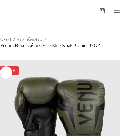
Skip
to
Shopping
content
cart
Úvod
/
Príslušenstvo
/
Venum Boxerské rukavice Elite Khaki Camo 10 OZ
SALE