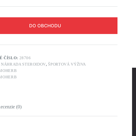
DO OBCHODU
É ČÍSLO:
28706
:
NÁHRADA STEROIDOV
,
ŠPORTOVÁ VÝŽIVA
MOHERB
MOHERB
ecenzie (0)