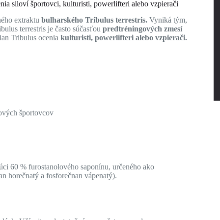
ia siloví športovci, kulturisti, powerlifteri alebo vzpierači
ného extraktu
bulharského Tribulus terrestris.
Vyniká tým,
ulus terrestris je často súčasťou
predtréningových zmesí
an Tribulus ocenia
kulturisti, powerlifteri alebo vzpierači.
lových športovcov
júci 60 % furostanolového saponínu, určeného ako
ran horečnatý a fosforečnan vápenatý).