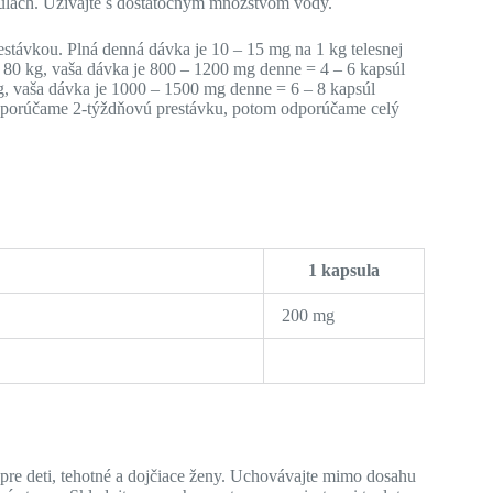
ulách. Užívajte s dostatočným množstvom vody.
stávkou. Plná denná dávka je 10 – 15 mg na 1 kg telesnej
 80 kg, vaša dávka je 800 – 1200 mg denne = 4 – 6 kapsúl
kg, vaša dávka je 1000 – 1500 mg denne = 6 – 8 kapsúl
 odporúčame 2-týždňovú prestávku, potom odporúčame celý
1 kapsula
200 mg
re deti, tehotné a dojčiace ženy. Uchovávajte mimo dosahu