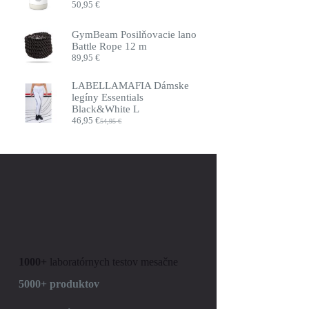
50,95
€
GymBeam Posilňovacie lano
Battle Rope 12 m
89,95
€
LABELLAMAFIA Dámske
legíny Essentials
Black&White L
46,95
€
54,95
€
Pôvodná
Aktuálna
cena
cena
bola:
je:
54,95 €.
46,95 €.
1000+
laboratórnych testov mesačne
5000+ produktov