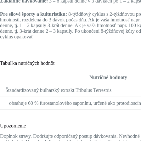
Základné dávkovanie:
3 – 6 kapsúl denne v 3 dávkach po 1 – 2 kaps
Pre silové športy a kulturistiku:
8-týždňový cyklus s 2-týždňovou pre
hmotnosti, rozdelená do 3 dávok počas dňa. Ak je vaša hmotnosť napr.
denne, tj. 1 – 2 kapsuly 3-krát denne. Ak je vaša hmotnosť napr. 100 
denne, tj. 3-krát denne 2 – 3 kapsuly. Po ukončení 8-týždňovej kúry
cyklus opakovať.
Tabuľka nutričných hodnôt
Nutričné hodnoty
Štandardizovaný bulharský extrakt Tribulus Terrestris
obsahuje 60 % furostanolového saponínu, určené ako protodioscín
Upozornenie
Doplnok stravy. Dodržujte odporúčaný postup dávkovania. Nevhodné p