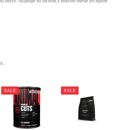
ú stravu. Skladujte na suchom a tmavom mieste pri teplote
li.
SALE
SALE