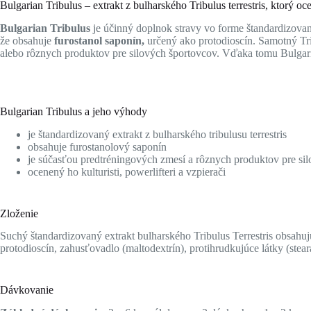
Bulgarian Tribulus – extrakt z bulharského Tribulus terrestris, ktorý ocen
Bulgarian Tribulus
je účinný doplnok stravy vo forme štandardizova
že obsahuje
furostanol saponín,
určený ako protodioscín. Samotný Trib
alebo rôznych produktov pre silových športovcov. Vďaka tomu Bulgari
Bulgarian Tribulus a jeho výhody
je štandardizovaný extrakt z bulharského tribulusu terrestris
obsahuje furostanolový saponín
je súčasťou predtréningových zmesí a rôznych produktov pre si
ocenený ho kulturisti, powerlifteri a vzpierači
Zloženie
Suchý štandardizovaný extrakt bulharského Tribulus Terrestris obsahu
protodioscín, zahusťovadlo (maltodextrín), protihrudkujúce látky (stea
Dávkovanie