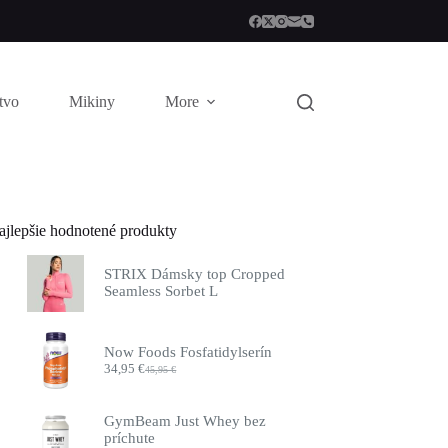
stvo
Mikiny
More
ajlepšie hodnotené produkty
STRIX Dámsky top Cropped
Seamless Sorbet L
Now Foods Fosfatidylserín
34,95
€
45,95
€
Pôvodná
Aktuálna
cena
cena
bola:
je:
GymBeam Just Whey bez
45,95 €.
34,95 €.
príchute