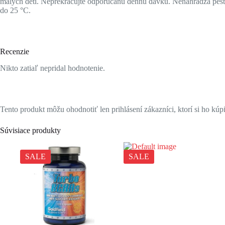
malých detí. Neprekračujte odporúčanú dennú dávku. Nenahrádza pestr
do 25 °C.
Recenzie
Nikto zatiaľ nepridal hodnotenie.
Tento produkt môžu ohodnotiť len prihlásení zákazníci, ktorí si ho kúpi
Súvisiace produkty
SALE
SALE