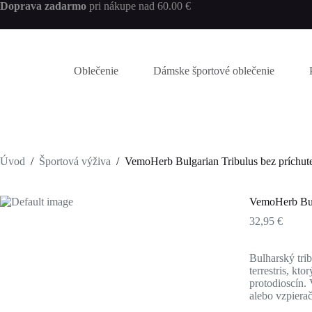
Skip
Doprava zadarmo
pri nákupe nad 60.00 €
to
content
Oblečenie
Dámske športové oblečenie
Úvod
/
Športová výživa
/
VemoHerb Bulgarian Tribulus bez príchut
VemoHerb Bulg
32,95
€
Bulharský trib
terrestris, k
protodioscín. 
alebo vzpiera