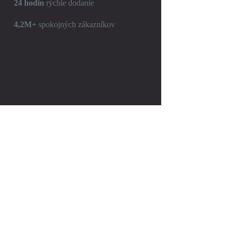
24 hodín
rýchle dodanie
4,2M+
spokojných zákazníkov