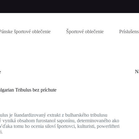
Pánske športové oblečenie
Športové oblečenie
Príslušen
N
e
arian Tribulus bez príchute
ulus je štandardizovaný extrakt z bulharského tribulusu
torý vyniká obsahom furostanol saponínu, determinovaného ako
Vďaka tomu ho ocenia siloví športovci, kulturisti, powerlifteri
či.