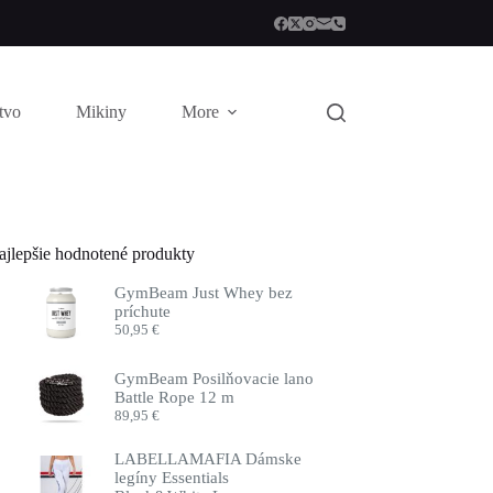
stvo
Mikiny
More
ajlepšie hodnotené produkty
GymBeam Just Whey bez
príchute
50,95
€
GymBeam Posilňovacie lano
Battle Rope 12 m
89,95
€
LABELLAMAFIA Dámske
legíny Essentials