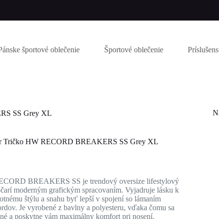
Pánske športové oblečenie
Športové oblečenie
Príslušen
N
RS SS Grey XL
ur Tričko HW RECORD BREAKERS SS Grey XL
CORD BREAKERS SS je trendový oversize lifestylový
očarí moderným grafickým spracovaním. Vyjadruje lásku k
otnému štýlu a snahu byť lepší v spojení so lámaním
rdov. Je vyrobené z bavlny a polyesteru, vďaka čomu sa
olné a poskytne vám maximálny komfort pri nosení.