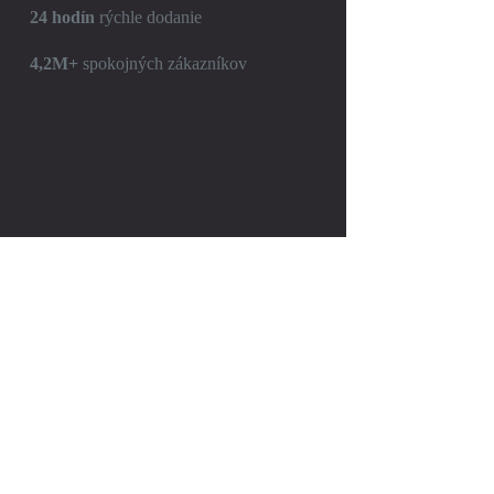
24 hodín
rýchle dodanie
4,2M+
spokojných zákazníkov