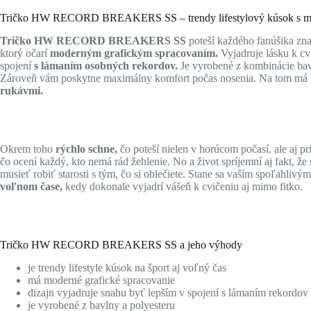
Tričko HW RECORD BREAKERS SS – trendy lifestylový kúsok s mode
Tričko HW RECORD BREAKERS SS
poteší každého fanúšika zn
ktorý očarí
moderným grafickým spracovaním.
Vyjadruje lásku k cv
spojení
s lámaním osobných rekordov.
Je vyrobené z kombinácie bav
Zároveň vám poskytne maximálny komfort počas nosenia. Na tom má 
rukávmi.
Okrem toho
rýchlo schne,
čo poteší nielen v horúcom počasí, ale aj p
čo ocení každý, kto nemá rád žehlenie. No a život spríjemní aj fakt, že
musieť robiť starosti s tým, čo si oblečiete. Stane sa vaším spoľahlivý
voľnom čase,
kedy dokonale vyjadrí vášeň k cvičeniu aj mimo fitko.
Tričko HW RECORD BREAKERS SS a jeho výhody
je trendy lifestyle kúsok na šport aj voľný čas
má moderné grafické spracovanie
dizajn vyjadruje snahu byť lepším v spojení s lámaním rekordov
je vyrobené z bavlny a polyesteru