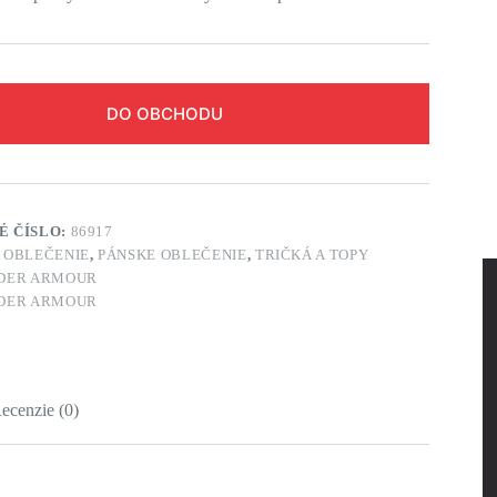
DO OBCHODU
É ČÍSLO:
86917
:
OBLEČENIE
,
PÁNSKE OBLEČENIE
,
TRIČKÁ A TOPY
DER ARMOUR
DER ARMOUR
ecenzie (0)