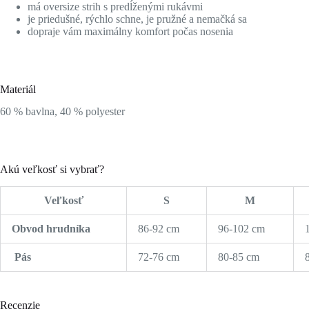
má oversize strih s predĺženými rukávmi
je priedušné, rýchlo schne, je pružné a nemačká sa
dopraje vám maximálny komfort počas nosenia
Materiál
60 % bavlna, 40 % polyester
Akú veľkosť si vybrať?
Veľkosť
S
M
Obvod hrudníka
86-92 cm
96-102 cm
Pás
72-76 cm
80-85 cm
Recenzie