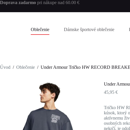
Skip
Doprava zadarmo
pri nákupe nad 60.00 €
to
content
Oblečenie
Dámske športové oblečenie
Úvod
/
Oblečenie
/
Under Armour Tričko HW RECORD BREAKE
Under Armo
45,95
€
Tričko HW RE
kúsok, ktorý 
aktívnemu živ
osobných reko
nekrčí, je od