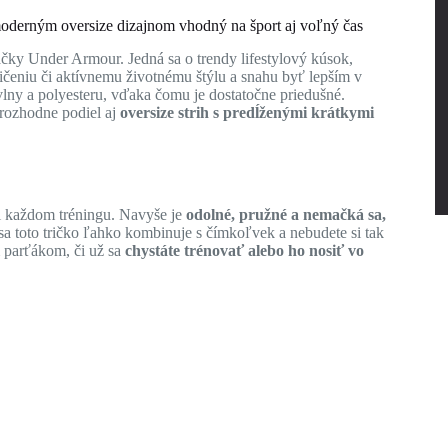
rným oversize dizajnom vhodný na šport aj voľný čas
ačky Under Armour. Jedná sa o trendy lifestylový kúsok,
ičeniu či aktívnemu životnému štýlu a snahu byť lepším v
lny a polyesteru, vďaka čomu je dostatočne priedušné.
rozhodne podiel aj
oversize strih s predĺženými krátkymi
ri každom tréningu. Navyše je
odolné, pružné a nemačká sa,
 sa toto tričko ľahko kombinuje s čímkoľvek a nebudete si tak
m parťákom, či už sa
chystáte trénovať alebo ho nosiť vo