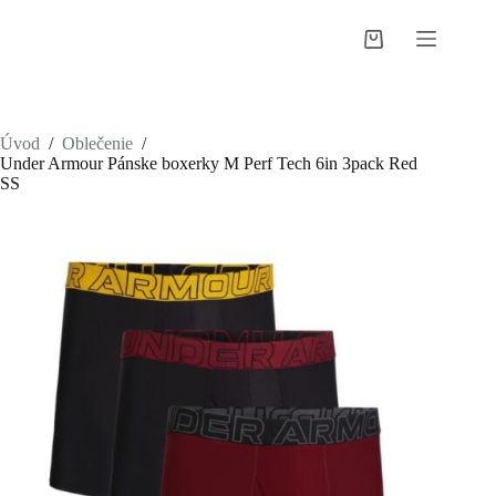
Skip
to
Shopping
content
cart
Úvod
/
Oblečenie
/
Under Armour Pánske boxerky M Perf Tech 6in 3pack Red
SS