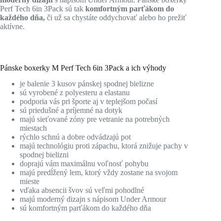
Perf Tech 6in 3Pack sú tak
komfortným parťákom do
každého dňa,
či už sa chystáte oddychovať alebo ho prežiť
aktívne.
Pánske boxerky M Perf Tech 6in 3Pack a ich výhody
je balenie 3 kusov pánskej spodnej bielizne
sú vyrobené z polyesteru a elastanu
podporia vás pri športe aj v teplejšom počasí
sú priedušné a príjemné na dotyk
majú sieťované zóny pre vetranie na potrebných
miestach
rýchlo schnú a dobre odvádzajú pot
majú technológiu proti zápachu, ktorá znižuje pachy v
spodnej bielizni
doprajú vám maximálnu voľnosť pohybu
majú predĺžený lem, ktorý vždy zostane na svojom
mieste
vďaka absencii švov sú veľmi pohodlné
majú moderný dizajn s nápisom Under Armour
sú komfortným parťákom do každého dňa