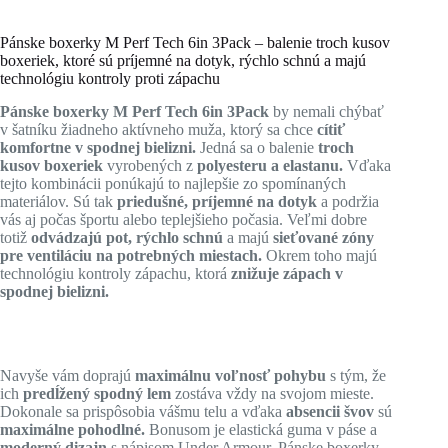
Pánske boxerky M Perf Tech 6in 3Pack – balenie troch kusov
boxeriek, ktoré sú príjemné na dotyk, rýchlo schnú a majú
technológiu kontroly proti zápachu
Pánske boxerky M Perf Tech 6in 3Pack
by nemali chýbať
v šatníku žiadneho aktívneho muža, ktorý sa chce
cítiť
komfortne
v spodnej bielizni.
Jedná sa o balenie
troch
kusov
boxeriek
vyrobených z
polyesteru a elastanu.
Vďaka
tejto kombinácii ponúkajú to najlepšie zo spomínaných
materiálov. Sú tak
priedušné, príjemné na dotyk
a podržia
vás aj počas športu alebo teplejšieho počasia. Veľmi dobre
totiž
odvádzajú pot, rýchlo schnú
a majú
sieťované zóny
pre ventiláciu na potrebných miestach.
Okrem toho majú
technológiu kontroly zápachu, ktorá
znižuje zápach v
spodnej bielizni.
Navyše vám doprajú
maximálnu voľnosť pohybu
s tým, že
ich
predĺžený spodný lem
zostáva vždy na svojom mieste.
Dokonale sa prispôsobia vášmu telu a vďaka
absencii švov
sú
maximálne pohodlné.
Bonusom je elastická guma v páse a
moderný dizajn
s nápisom Under Armour. Pánske boxerky