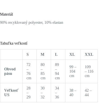
Materiál
90% recyklovaný polyester, 10% elastan
Tabuľka veľkostí
S
M
L
XL
XXL
72
80
89
99 –
109
Obvod
–
–
–
104
– 116
pásu
76
85
94
cm
cm
cm
cm
cm
28
30
34
Veľkosť
38 –
42 –
–
–
–
US
40
44
29
32
36