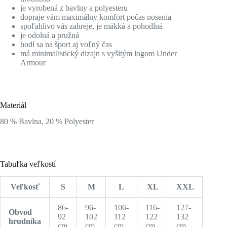
je vyrobená z bavlny a polyesteru
dopraje vám maximálny komfort počas nosenia
spoľahlivo vás zahreje, je mäkká a pohodlná
je odolná a pružná
hodí sa na šport aj voľný čas
má minimalistický dizajn s vyšitým logom Under
Armour
Materiál
80 % Bavlna, 20 % Polyester
Tabuľka veľkostí
Veľkosť
S
M
L
XL
XXL
86-
96-
106-
116-
127-
Obvod
92
102
112
122
132
hrudníka
cm
cm
cm
cm
cm