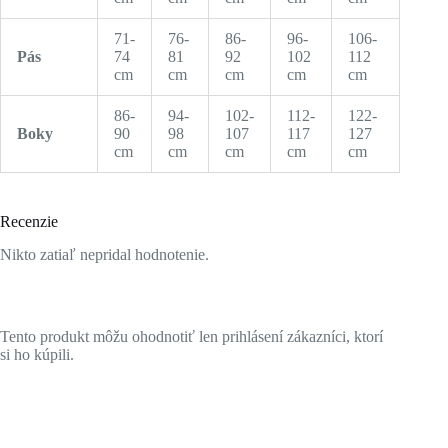
71-
76-
86-
96-
106-
Pás
74
81
92
102
112
cm
cm
cm
cm
cm
86-
94-
102-
112-
122-
Boky
90
98
107
117
127
cm
cm
cm
cm
cm
Recenzie
Nikto zatiaľ nepridal hodnotenie.
Tento produkt môžu ohodnotiť len prihlásení zákazníci, ktorí
si ho kúpili.