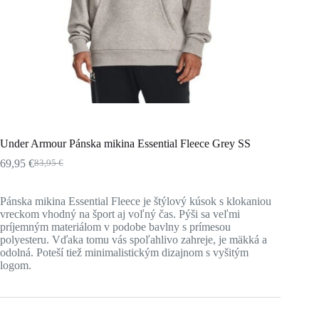
Under Armour Pánska mikina Essential Fleece Grey SS
69,95
€
83,95
€
Pôvodná
Aktuálna
cena
cena
bola:
je:
Pánska mikina Essential Fleece je štýlový kúsok s klokaniou
83,95 €.
69,95 €.
vreckom vhodný na šport aj voľný čas. Pýši sa veľmi
príjemným materiálom v podobe bavlny s prímesou
polyesteru. Vďaka tomu vás spoľahlivo zahreje, je mäkká a
odolná. Poteší tiež minimalistickým dizajnom s vyšitým
logom.