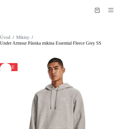
Skip
to
Shopping
content
cart
Úvod
/
Mikiny
/
Under Armour Pánska mikina Essential Fleece Grey SS
SALE