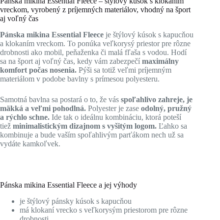
Pánska mikina Essential Fleece – štýlový kúsok s klokaním
vreckom, vyrobený z príjemných materiálov, vhodný na šport
aj voľný čas
Pánska mikina Essential Fleece
je štýlový kúsok
s kapucňou
a klokaním vreckom. To ponúka veľkorysý priestor pre rôzne
drobnosti ako mobil, peňaženka či malá fľaša s vodou. Hodí
sa na šport aj voľný čas, kedy vám zabezpečí
maximálny
komfort počas nosenia.
Pýši sa totiž veľmi príjemným
materiálom v podobe bavlny s prímesou polyesteru.
Samotná bavlna sa postará o to, že vás
spoľahlivo zahreje, je
mäkká a veľmi pohodlná.
Polyester je zase
odolný, pružný
a rýchlo schne.
Ide tak o ideálnu kombináciu, ktorá poteší
tiež
minimalistickým dizajnom s vyšitým logom.
Ľahko sa
kombinuje a bude vaším spoľahlivým parťákom nech už sa
vydáte kamkoľvek.
Pánska mikina Essential Fleece a jej výhody
je štýlový pánsky kúsok s kapucňou
má klokaní vrecko s veľkorysým priestorom pre rôzne
drobnosti