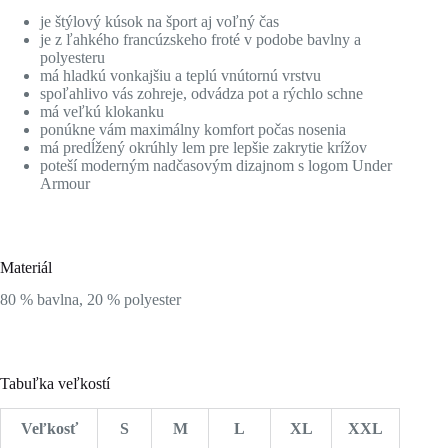
je štýlový kúsok na šport aj voľný čas
je z ľahkého francúzskeho froté v podobe bavlny a
polyesteru
má hladkú vonkajšiu a teplú vnútornú vrstvu
spoľahlivo vás zohreje, odvádza pot a rýchlo schne
má veľkú klokanku
ponúkne vám maximálny komfort počas nosenia
má predĺžený okrúhly lem pre lepšie zakrytie krížov
poteší moderným nadčasovým dizajnom s logom Under
Armour
Materiál
80 % bavlna, 20 % polyester
Tabuľka veľkostí
Veľkosť
S
M
L
XL
XXL