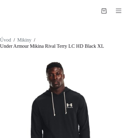
Skip
to
Shopping
content
cart
Úvod
/
Mikiny
/
Under Armour Mikina Rival Terry LC HD Black XL