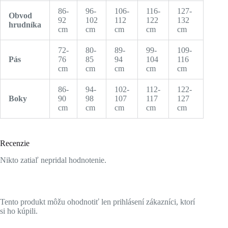
86-
96-
106-
116-
127-
Obvod
92
102
112
122
132
hrudníka
cm
cm
cm
cm
cm
72-
80-
89-
99-
109-
Pás
76
85
94
104
116
cm
cm
cm
cm
cm
86-
94-
102-
112-
122-
Boky
90
98
107
117
127
cm
cm
cm
cm
cm
Recenzie
Nikto zatiaľ nepridal hodnotenie.
Tento produkt môžu ohodnotiť len prihlásení zákazníci, ktorí
si ho kúpili.