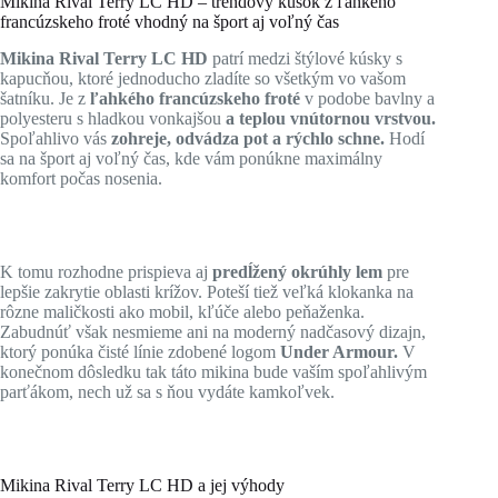
Mikina Rival Terry LC HD – trendový kúsok z ľahkého
francúzskeho froté vhodný na šport aj voľný čas
Mikina Rival Terry LC HD
patrí medzi štýlové kúsky s
kapucňou, ktoré jednoducho zladíte so všetkým vo vašom
šatníku. Je z
ľahkého francúzskeho froté
v podobe bavlny a
polyesteru s hladkou vonkajšou
a teplou vnútornou vrstvou.
Spoľahlivo vás
zohreje, odvádza pot a rýchlo schne.
Hodí
sa na šport aj voľný čas, kde vám ponúkne maximálny
komfort počas nosenia.
K tomu rozhodne prispieva aj
predĺžený okrúhly lem
pre
lepšie zakrytie oblasti krížov. Poteší tiež veľká klokanka na
rôzne maličkosti ako mobil, kľúče alebo peňaženka.
Zabudnúť však nesmieme ani na moderný nadčasový dizajn,
ktorý ponúka čisté línie zdobené logom
Under Armour.
V
konečnom dôsledku tak táto mikina bude vaším spoľahlivým
parťákom, nech už sa s ňou vydáte kamkoľvek.
Mikina Rival Terry LC HD a jej výhody