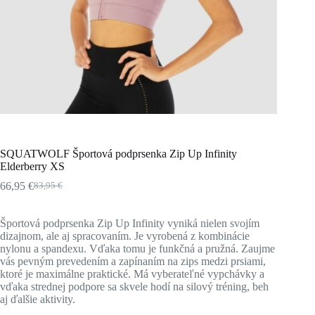
SQUATWOLF Športová podprsenka Zip Up Infinity
Elderberry XS
66,95
€
83,95
€
Pôvodná
Aktuálna
cena
cena
bola:
je:
Športová podprsenka Zip Up Infinity vyniká nielen svojím
83,95 €.
66,95 €.
dizajnom, ale aj spracovaním. Je vyrobená z kombinácie
nylonu a spandexu. Vďaka tomu je funkčná a pružná. Zaujme
vás pevným prevedením a zapínaním na zips medzi prsiami,
ktoré je maximálne praktické. Má vyberateľné vypchávky a
vďaka strednej podpore sa skvele hodí na silový tréning, beh
aj ďalšie aktivity.