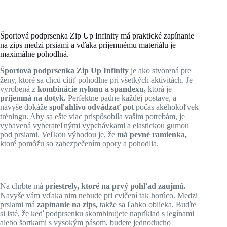
Športová podprsenka Zip Up Infinity má praktické zapínanie
na zips medzi prsiami a vďaka príjemnému materiálu je
maximálne pohodlná.
Športová podprsenka Zip Up Infinity
je ako stvorená pre
ženy, ktoré sa chcú cítiť pohodlne pri všetkých aktivitách. Je
vyrobená z
kombinácie nylonu a spandexu,
ktorá je
príjemná na dotyk.
Perfektne padne každej postave, a
navyše dokáže
spoľahlivo odvádzať pot
počas akéhokoľvek
tréningu. Aby sa ešte viac prispôsobila vašim potrebám, je
vybavená vyberateľnými vypchávkami a elastickou gumou
pod prsiami. Veľkou výhodou je, že
má pevné ramienka,
ktoré pomôžu so zabezpečením opory a pohodlia.
Na chrbte má
priestrely, ktoré na prvý pohľad zaujmú.
Navyše vám vďaka nim nebude pri cvičení tak horúco. Medzi
prsiami má
zapínanie na zips,
takže sa ľahko oblieka. Buďte
si isté, že keď podprsenku skombinujete napríklad s legínami
alebo šortkami s vysokým pásom, budete jednoducho