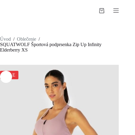
Skip
to
Shopping
content
cart
Úvod
/
Oblečenie
/
SQUATWOLF Športová podprsenka Zip Up Infinity
Elderberry XS
SALE