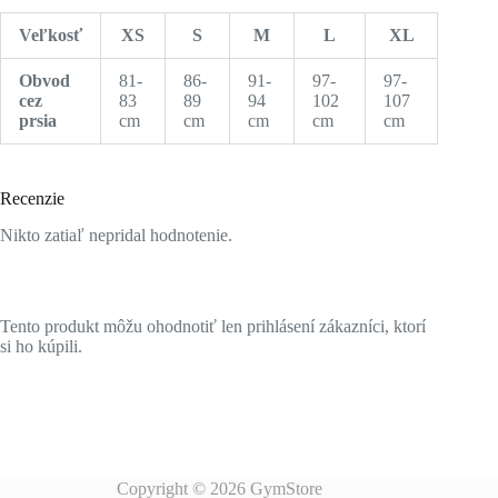
Veľkosť
XS
S
M
L
XL
Obvod
81-
86-
91-
97-
97-
cez
83
89
94
102
107
prsia
cm
cm
cm
cm
cm
Recenzie
Nikto zatiaľ nepridal hodnotenie.
Tento produkt môžu ohodnotiť len prihlásení zákazníci, ktorí
si ho kúpili.
Copyright © 2026 GymStore