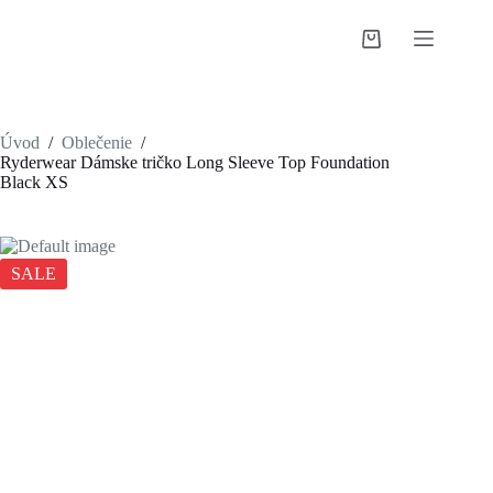
Skip
to
Shopping
content
cart
Úvod
/
Oblečenie
/
Ryderwear Dámske tričko Long Sleeve Top Foundation
Black XS
SALE