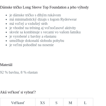
Dámske tričko Long Sleeve Top Foundation a jeho výhody
je dámske tričko s dlhým rukávom
má minimalistický dizajn s logom Ryderwear
má voľný a vzdušný strih
je vhodné na tréning aj voľnočasové aktivity
skvele sa kombinuje s vecami vo vašom šatníku
je vyrobené z bavlny a elastanu
umožňuje dokonalú slobodu pohybu
je veľmi pohodlné na nosenie
Materiál
92 % bavlna, 8 % elastan
Akú veľkosť si vybrať?
Veľkosť
XS
S
M
L