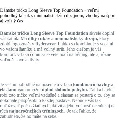
Dámske tričko Long Sleeve Top Foundation – veľmi
pohodlný kúsok s minimalistickým dizajnom, vhodný na šport
aj voľný čas
Dámske tričko Long Sleeve Top Foundation
skvele doplní
váš šatník. Má
dlhý rukáv
a
minimalistický dizajn,
ktorý
zdobí logo značky Ryderwear. Ľahko sa kombinuje s vecami
vo vašom šatníku a má voľný strih. Jeho cieľom je váš
komfort, vďaka čomu sa skvele hodí na tréning, ale aj rôzne
voľnočasové aktivity.
Je veľmi pohodlné na nosenie a vďaka
kombinácii bavlny a
elastanu
vám umožní
úplnú slobodu pohybu.
Ľahká bavlna
robí toto tričko veľmi vzdušné a elastan sa postará o to, aby sa
dokonale prispôsobilo každej postave. Nebude vás tak
obťažovať počas žiadnych aktivít a jeho voľnosť oceníte aj na
tých
najnaročnejších tréningoch.
Je tak ľahké, že
zabudnete, že ho máte na sebe.