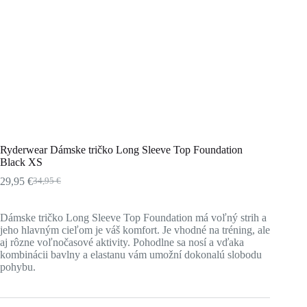
Ryderwear Dámske tričko Long Sleeve Top Foundation
Black XS
29,95
€
34,95
€
Pôvodná
Aktuálna
cena
cena
bola:
je:
Dámske tričko Long Sleeve Top Foundation má voľný strih a
34,95 €.
29,95 €.
jeho hlavným cieľom je váš komfort. Je vhodné na tréning, ale
aj rôzne voľnočasové aktivity. Pohodlne sa nosí a vďaka
kombinácii bavlny a elastanu vám umožní dokonalú slobodu
pohybu.