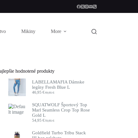
stvo
Mikiny
More
ajlepšie hodnotené produkty
LABELLAMAFIA Dámske
legíny Fresh Blue L
46,95
€
49,95
€
Pôvodná
Aktuálna
cena
cena
bola:
je:
SQUATWOLF Športový Top
49,95 €.
46,95 €.
Marl Seamless Crop Top Rose
Gold L
54,95
€
70,95
€
Pôvodná
Aktuálna
cena
cena
bola:
je:
Goldfield Turbo Tribu Stack
70,95 €.
54,95 €.
III bez príchute