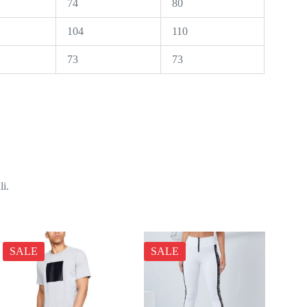
74
80
104
110
73
73
li.
SALE
SALE