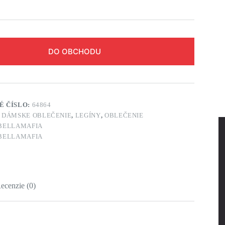
DO OBCHODU
É ČÍSLO:
64864
:
DÁMSKE OBLEČENIE
,
LEGÍNY
,
OBLEČENIE
BELLAMAFIA
BELLAMAFIA
ecenzie (0)