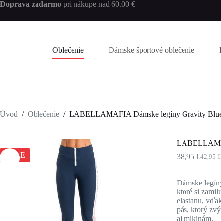
Skip
Doprava zadarmo
pri nákupe nad 60.00 €
to
content
Oblečenie
Dámske športové oblečenie
Úvod
/
Oblečenie
/
LABELLAMAFIA Dámske legíny Gravity Blu
LABELLAMAFI
SALE
38,95
€
42,95
€
Pôvod
Aktuál
cena
cena
bola:
je:
Dámske legíny
42,95 €
38,95 €
ktoré si zamil
elastanu, vďa
pás, ktorý zv
aj mikinám.