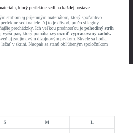
eriálu, ktorý perfektne sedí na každej postave
ným strihom aj príjemným materiálom, ktorý spoľahlivo
perfektne sedí na tele. Aj to je dôvod, prečo si legíny
udňajšie prechádzky. Ich veľkou prednosťou je
pohodlný strih
aj
vyšší pás,
ktorý pomáha
zvýrazniť vypracovaný zadok.
ároveň aj zaujímavým dizajnovým prvkom. Skvele sa hodia
nú ležať v skrini. Naopak sa stanú obľúbeným spoločníkom
S
M
L