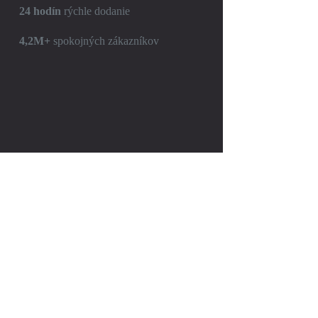
24 hodín
rýchle dodanie
4,2M+
spokojných zákazníkov