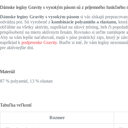
Dámske legíny Gravity s vysokým pásom sú z príjemného funkčného mat
Dámske legíny Gravity s vysokým pásom
si vás získajú prepracova
odvádza pot. Sú vyrobené z
kombinácie polyamidu a elastanu,
ktorá 
obľúbite na všetky aktivity, napríklad na silový tréning, beh či popol
prispôsobený na mieru aktívnym ženám. Rovnako si určite zamilujete 
Aby sa vám lepšie naťahovali, majú v páse praktický zips, ktorý je z
napríklad k
podprsenke Gravity
. Buďte si isté, že vám legíny nezosta
pre aktívnejšie dni.
Materiál
87 % polyamid, 13 % elastan
Tabuľka veľkostí
Rozmer