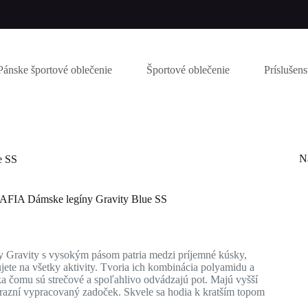
Pánske športové oblečenie
Športové oblečenie
Príslušen
N
e SS
A Dámske legíny Gravity Blue SS
ná
na
 Gravity s vysokým pásom patria medzi príjemné kúsky,
.
.
ujete na všetky aktivity. Tvoria ich kombinácia polyamidu a
ka čomu sú strečové a spoľahlivo odvádzajú pot. Majú vyšší
ýrazní vypracovaný zadoček. Skvele sa hodia k kratším topom