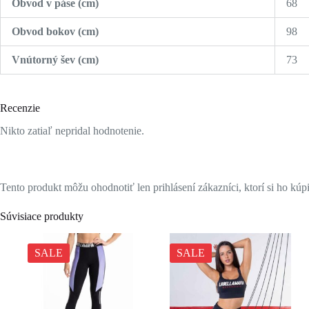
Obvod v páse (cm)
68
Obvod bokov (cm)
98
Vnútorný šev
(cm)
73
Recenzie
Nikto zatiaľ nepridal hodnotenie.
Tento produkt môžu ohodnotiť len prihlásení zákazníci, ktorí si ho kúpi
Súvisiace produkty
SALE
SALE