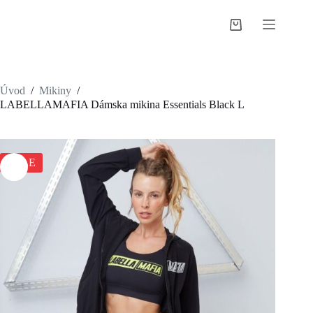
Skip
to
Shopping
content
cart
Úvod
/
Mikiny
/
LABELLAMAFIA Dámska mikina Essentials Black L
SALE