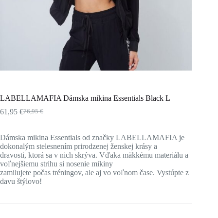
LABELLAMAFIA Dámska mikina Essentials Black L
61,95
€
76,95
€
Pôvodná
Aktuálna
cena
cena
bola:
je:
Dámska mikina Essentials od značky LABELLAMAFIA je
76,95 €.
61,95 €.
dokonalým stelesnením prirodzenej ženskej krásy a
dravosti, ktorá sa v nich skrýva. Vďaka mäkkému materiálu a
voľnejšiemu strihu si nosenie mikiny
zamilujete počas tréningov, ale aj vo voľnom čase. Vystúpte z
davu štýlovo!