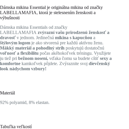
Dámska mikina Essential je originálna mikina od značky
LABELLAMAFIA, ktorá je stelesnením ženskosti a
výbušnosti
Dámska mikina Essentials od značky
LABELLAMAFIA
zvýrazní vašu prirodzenú ženskosť a
dravosť
v jednom. Jedinečná
mikina s kapucňou
a
štýlovým logom
je ako stvorená pre každú aktívnu ženu.
Mäkký materiál a pohodlný strih
poskytujú dostatočnú
voľnosť a flexibilitu
počas akéhokoľvek tréningu. Využijete
ju tiež pri
bežnom nosení,
vďaka čomu sa budete cítiť
sexy a
komfortne
kamkoľvek pôjdete. Zvýraznite svoj
dievčenský
look nádychom vzbury!
Materiál
92% polyamid, 8% elastan.
Tabuľka veľkostí