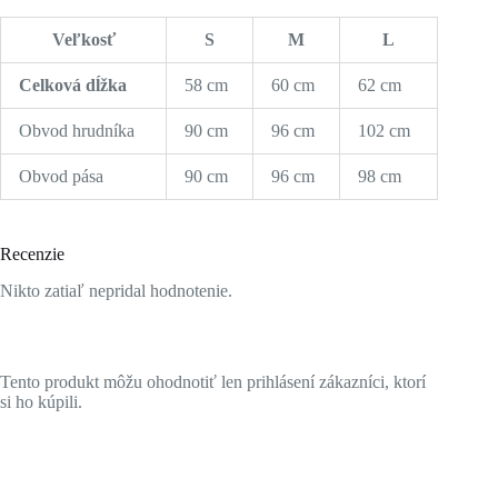
Veľkosť
S
M
L
Celková dĺžka
58 cm
60 cm
62 cm
Obvod hrudníka
90 cm
96 cm
102 cm
Obvod pása
90 cm
96 cm
98 cm
Recenzie
Nikto zatiaľ nepridal hodnotenie.
Tento produkt môžu ohodnotiť len prihlásení zákazníci, ktorí
si ho kúpili.