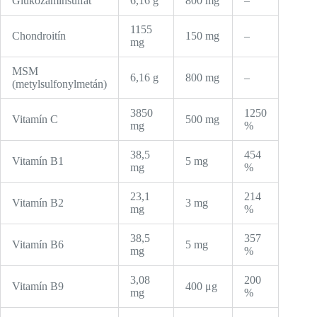
Glukozamínsulfát
6,16 g
800 mg
–
1155
Chondroitín
150 mg
–
mg
MSM
6,16 g
800 mg
–
(metylsulfonylmetán)
3850
1250
Vitamín C
500 mg
mg
%
38,5
454
Vitamín B1
5 mg
mg
%
23,1
214
Vitamín B2
3 mg
mg
%
38,5
357
Vitamín B6
5 mg
mg
%
3,08
200
Vitamín B9
400 μg
mg
%