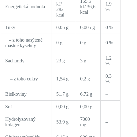
155,5
kJ/
1,9
Energetická hodnota
kJ/ 36,6
282
%
kcal
kcal
Tuky
0,05 g
0,005 g
0 %
– z toho nasýtené
0 g
0 g
0 %
mastné kyseliny
1,2
Sacharidy
23 g
3 g
%
0,3
– z toho cukry
1,54 g
0,2 g
%
Bielkoviny
51,7 g
6,72 g
–
Soľ
0,00 g
0,00 g
–
Hydrolyzovaný
7000
53,9 g
–
kolagén
mg