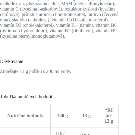
maltodextrín, glukozamínsulfát, MSM (metylsulfonylmetán),
vitamín C (kyselina l-askorbová), regulátor kyslosti (kyselina
citrónová), prírodná aróma, chondroitínsulfát, farbivo (červená
repa), sladidlo (sukralóza), vitamín E (DL-alfa tokoferol),
vitamín D3 (cholekalciferol), vitamín B1 (tiamín), vitamín B6
(pyridoxín hydrochlorid), vitamín B2 (riboflavín), vitamín B9
(kyselina pteroylmonoglutámová).
Dávkovanie
Zmiešajte 13 g prášku s 200 ml vody.
Tabuľka nutričných hodnôt
*RI
Nutričné hodnoty
100 g
13 g
pre
13 g
1197