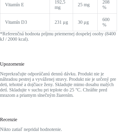
192,5
208
Vitamín E
25 mg
mg
%
600
Vitamín D3
231 μg
30 μg
%
*Referenčná hodnota príjmu priemernej dospelej osoby (8400
kJ / 2000 kcal).
Upozornenie
Neprekračujte odporúčanú dennú dávku. Produkt nie je
náhradou pestrej a vyváženej stravy. Produkt nie je určený pre
deti, tehotné a dojčiace ženy. Skladujte mimo dosahu malých
detí. Skladujte v suchu pri teplote do 25 °C. Chráňte pred
mrazom a priamym slnečným žiarením.
Recenzie
Nikto zatiaľ nepridal hodnotenie.