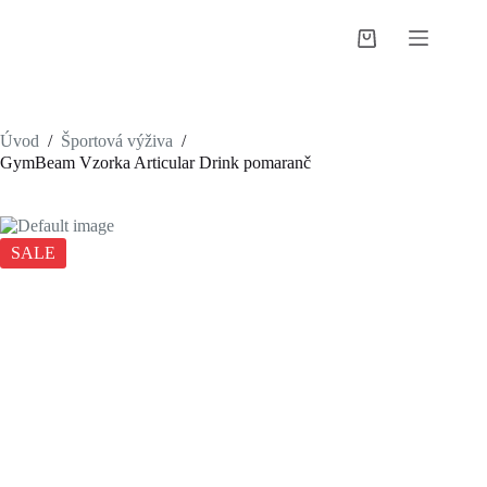
Skip
to
Shopping
content
cart
Úvod
/
Športová výživa
/
GymBeam Vzorka Articular Drink pomaranč
SALE