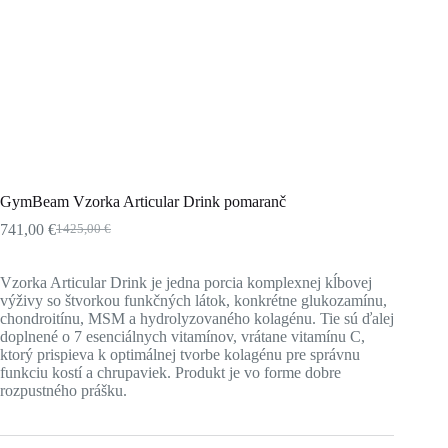
GymBeam Vzorka Articular Drink pomaranč
741,00
€
1425,00
€
Pôvodná
Aktuálna
cena
cena
bola:
je:
Vzorka Articular Drink je jedna porcia komplexnej kĺbovej
1425,00 €.
741,00 €.
výživy so štvorkou funkčných látok, konkrétne glukozamínu,
chondroitínu, MSM a hydrolyzovaného kolagénu. Tie sú ďalej
doplnené o 7 esenciálnych vitamínov, vrátane vitamínu C,
ktorý prispieva k optimálnej tvorbe kolagénu pre správnu
funkciu kostí a chrupaviek. Produkt je vo forme dobre
rozpustného prášku.