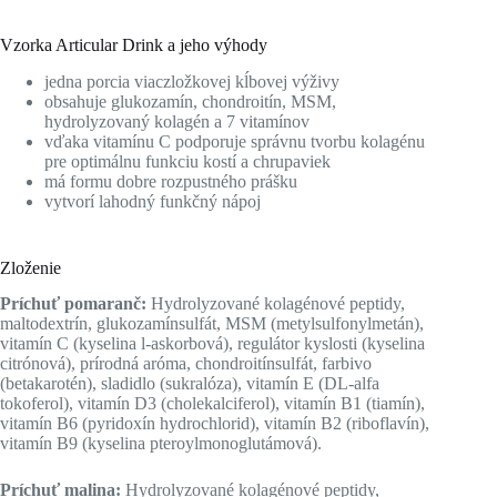
Vzorka Articular Drink a jeho výhody
jedna porcia viaczložkovej kĺbovej výživy
obsahuje glukozamín, chondroitín, MSM,
hydrolyzovaný kolagén a 7 vitamínov
vďaka vitamínu C podporuje správnu tvorbu kolagénu
pre optimálnu funkciu kostí a chrupaviek
má formu dobre rozpustného prášku
vytvorí lahodný funkčný nápoj
Zloženie
Príchuť pomaranč:
Hydrolyzované kolagénové peptidy,
maltodextrín, glukozamínsulfát, MSM (metylsulfonylmetán),
vitamín C (kyselina l-askorbová), regulátor kyslosti (kyselina
citrónová), prírodná aróma, chondroitínsulfát, farbivo
(betakarotén), sladidlo (sukralóza), vitamín E (DL-alfa
tokoferol), vitamín D3 (cholekalciferol), vitamín B1 (tiamín),
vitamín B6 (pyridoxín hydrochlorid), vitamín B2 (riboflavín),
vitamín B9 (kyselina pteroylmonoglutámová).
Príchuť malina:
Hydrolyzované kolagénové peptidy,