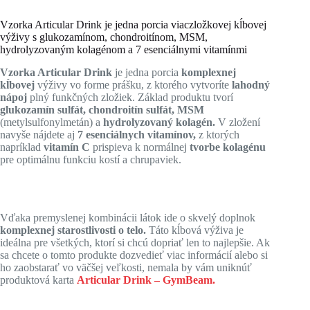
Vzorka Articular Drink je jedna porcia viaczložkovej kĺbovej
výživy s glukozamínom, chondroitínom, MSM,
hydrolyzovaným kolagénom a 7 esenciálnymi vitamínmi
Vzorka Articular Drink
je jedna porcia
komplexnej
kĺbovej
výživy vo forme prášku, z ktorého vytvoríte
lahodný
nápoj
plný funkčných zložiek. Základ produktu tvorí
glukozamín sulfát, chondroitín sulfát, MSM
(metylsulfonylmetán) a
hydrolyzovaný kolagén.
V zložení
navyše nájdete aj
7 esenciálnych vitamínov,
z ktorých
napríklad
vitamín C
prispieva k normálnej
tvorbe kolagénu
pre optimálnu funkciu kostí a chrupaviek.
Vďaka premyslenej kombinácii látok ide o skvelý doplnok
komplexnej starostlivosti o telo.
Táto kĺbová výživa je
ideálna pre všetkých, ktorí si chcú dopriať len to najlepšie. Ak
sa chcete o tomto produkte dozvedieť viac informácií alebo si
ho zaobstarať vo väčšej veľkosti, nemala by vám uniknúť
produktová karta
Articular Drink – GymBeam.