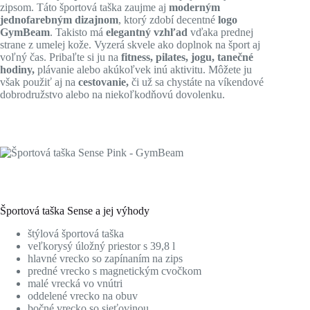
zipsom. Táto športová taška zaujme aj
moderným
jednofarebným dizajnom
, ktorý zdobí decentné
logo
GymBeam
. Takisto má
elegantný vzhľad
vďaka prednej
strane z umelej kože. Vyzerá skvele ako doplnok na šport aj
voľný čas. Pribaľte si ju na
fitness,
pilates,
jogu,
tanečné
hodiny,
plávanie alebo akúkoľvek inú aktivitu. Môžete ju
však použiť aj na
cestovanie,
či už sa chystáte na víkendové
dobrodružstvo alebo na niekoľkodňovú dovolenku.
Športová taška Sense a jej výhody
štýlová športová taška
veľkorysý úložný priestor s 39,8 l
hlavné vrecko so zapínaním na zips
predné vrecko s magnetickým cvočkom
malé vrecká vo vnútri
oddelené vrecko na obuv
bočné vrecko so sieťovinou