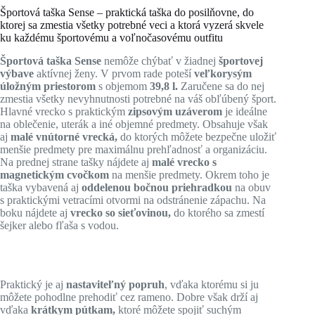
Športová taška Sense – praktická taška do posilňovne, do
ktorej sa zmestia všetky potrebné veci a ktorá vyzerá skvele
ku každému športovému a voľnočasovému outfitu
Športová taška Sense
nemôže chýbať v žiadnej
športovej
výbave
aktívnej ženy. V prvom rade poteší
veľkorysým
úložným priestorom
s objemom
39,8 l.
Zaručene sa do nej
zmestia všetky nevyhnutnosti potrebné na váš obľúbený šport.
Hlavné vrecko s praktickým
zipsovým uzáverom
je ideálne
na oblečenie, uterák a iné objemné predmety. Obsahuje však
aj
malé vnútorné vrecká,
do ktorých môžete bezpečne uložiť
menšie predmety pre maximálnu prehľadnosť a organizáciu.
Na prednej strane tašky nájdete aj
malé vrecko s
magnetickým cvočkom
na menšie predmety. Okrem toho je
taška vybavená aj
oddelenou bočnou priehradkou
na obuv
s praktickými vetracími otvormi na odstránenie zápachu. Na
boku nájdete aj
vrecko so sieťovinou,
do ktorého sa zmestí
šejker alebo fľaša s vodou.
Praktický je aj
nastaviteľný popruh
, vďaka ktorému si ju
môžete pohodlne prehodiť cez rameno. Dobre však drží aj
vďaka
krátkym pútkam,
ktoré môžete spojiť suchým