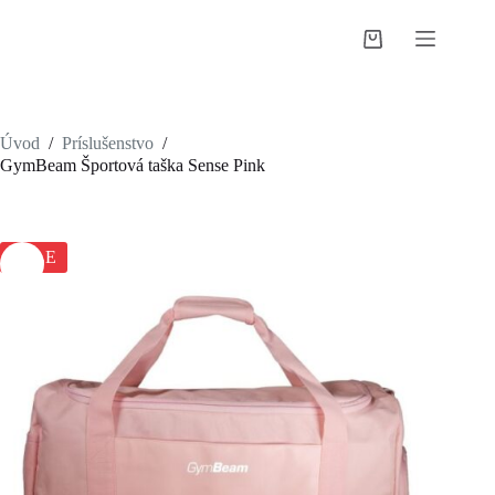
Skip
to
Shopping
content
cart
Úvod
/
Príslušenstvo
/
GymBeam Športová taška Sense Pink
SALE