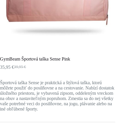
GymBeam Športová taška Sense Pink
35,95
€
39,95
€
Pôvodná
Aktuálna
cena
cena
bola:
je:
Športová taška Sense je praktická a štýlová taška, ktorú
39,95 €.
35,95 €.
môžete použiť do posilňovne a na cestovanie. Nabízí dostatok
úložného priestoru, je vybavená zipsom, oddeleným vreckom
na obuv a nastaviteľným popruhom. Zmestia sa do nej všetky
vaše potrebné veci do posilňovne, na jogu, plávanie alebo na
iné obľúbené športy.