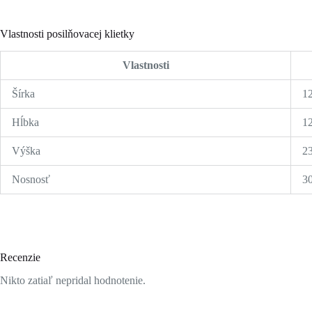
Vlastnosti posilňovacej klietky
Vlastnosti
Šírka
1
Hĺbka
1
Výška
2
Nosnosť
3
Recenzie
Nikto zatiaľ nepridal hodnotenie.