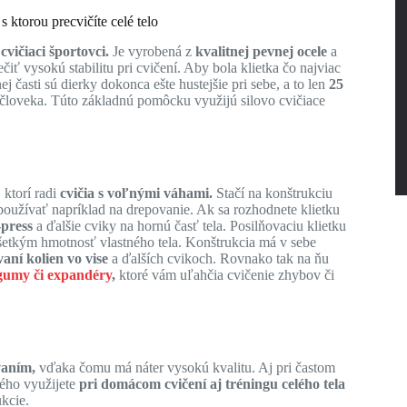
 ktorou precvičíte celé telo
 cvičiaci športovci.
Je vyrobená z
kvalitnej pevnej ocele
a
 vysokú stabilitu pri cvičení. Aby bola klietka čo najviac
j časti sú dierky dokonca ešte hustejšie pri sebe, a to len
25
 človeka. Túto základnú pomôcku využijú silovo cvičiace
 ktorí radi
cvičia s voľnými váhami.
Stačí na konštrukciu
používať napríklad na drepovanie. Ak sa rozhodnete klietku
press
a ďalšie cviky na hornú časť tela. Posilňovaciu klietku
ovšetkým hmotnosť vlastného tela. Konštrukcia má v sebe
aní kolien vo vise
a ďalších cvikoch. Rovnako tak na ňu
 gumy či expandéry
,
ktoré vám uľahčia cvičenie zhybov či
vaním,
vďaka čomu má náter vysokú kvalitu. Aj pri častom
rého využijete
pri domácom cvičení aj tréningu celého tela
kcie.