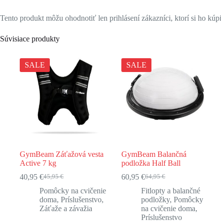
Tento produkt môžu ohodnotiť len prihlásení zákazníci, ktorí si ho kúpi
Súvisiace produkty
SALE
SALE
GymBeam Záťažová vesta
GymBeam Balančná
Active 7 kg
podložka Half Ball
40,95
€
60,95
€
45,95
€
64,95
€
Pôvodná
Aktuálna
Pôvodná
Aktuálna
cena
cena
cena
cena
Pomôcky na cvičenie
Fitlopty a balančné
bola:
je:
bola:
je:
doma
,
Príslušenstvo
,
podložky
,
Pomôcky
45,95 €.
40,95 €.
64,95 €.
60,95 €.
Záťaže a závažia
na cvičenie doma
,
Príslušenstvo