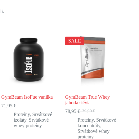
li.
SALE
GymBeam IsoFue vanilka
GymBeam True Whey
jahoda stévia
71,95
€
78,95
€
129,90
€
Pôvodná
Aktuálna
Proteíny
,
Srvátkové
cena
cena
izoláty
,
Srvátkové
Proteíny
,
Srvátkové
bola:
je:
whey proteíny
koncentráty
,
129,90 €.
78,95 €.
Srvátkové whey
proteíny