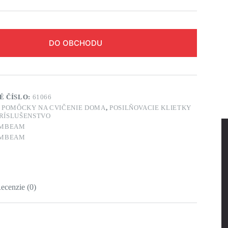
DO OBCHODU
É ČÍSLO:
61066
:
POMÔCKY NA CVIČENIE DOMA
,
POSILŇOVACIE KLIETKY
RÍSLUŠENSTVO
MBEAM
MBEAM
ecenzie (0)