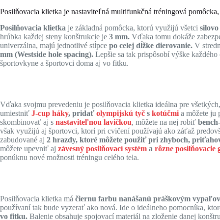
Posilňovacia klietka je nastaviteľná multifunkčná tréningová pomôcka, s
Posilňovacia klietka
je základná pomôcka, ktorú využijú všetci
silovo
hrúbka každej steny konštrukcie je
3 mm.
Vďaka tomu dokáže zabezpečiť
univerzálna, majú jednotlivé stĺpce
po celej dĺžke dierovanie.
V stredne
mm (Westside hole spacing).
Lepšie sa tak prispôsobí výške každého
športovkyne a športovci doma aj vo fitku.
Vďaka svojmu prevedeniu je posilňovacia klietka ideálna pre všetkých,
umiestniť
J-cup háky
, pridať
olympijskú tyč
s
kotúčmi
a môžete ju 
skombinovať aj s
nastaviteľnou lavičkou
, môžete na nej robiť
bench-
však využijú aj športovci, ktorí pri cvičení používajú ako záťaž pred
zabudované aj
2 hrazdy, ktoré môžete použiť pri zhyboch, priťahov
môžete upevniť aj
závesný posilňovací systém
a
rôzne posilňovacie
ponúknu nové možnosti tréningu celého tela.
Posilňovacia klietka má
čiernu farbu nanášanú práškovým vypaľo
používaní tak bude vyzerať ako nová. Ide o ideálneho pomocníka, kto
vo fitku.
Balenie obsahuje spojovací materiál na zloženie danej konštru