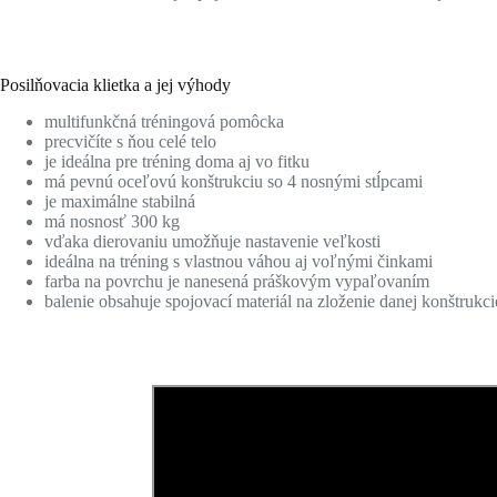
Posilňovacia klietka a jej výhody
multifunkčná tréningová pomôcka
precvičíte s ňou celé telo
je ideálna pre tréning doma aj vo fitku
má pevnú oceľovú konštrukciu so 4 nosnými stĺpcami
je maximálne stabilná
má nosnosť 300 kg
vďaka dierovaniu umožňuje nastavenie veľkosti
ideálna na tréning s vlastnou váhou aj voľnými činkami
farba na povrchu je nanesená práškovým vypaľovaním
balenie obsahuje spojovací materiál na zloženie danej konštrukci