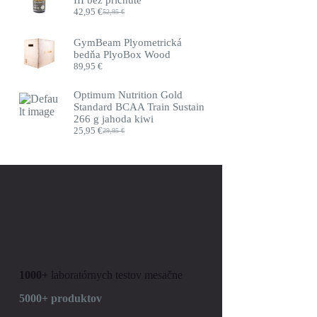
42,95
€
52,95
€
Pôvodná
Aktuálna
cena
cena
bola:
je:
GymBeam Plyometrická
52,95 €.
42,95 €.
bedňa PlyoBox Wood
89,95
€
Optimum Nutrition Gold
Standard BCAA Train Sustain
266 g jahoda kiwi
25,95
€
29,95
€
Pôvodná
Aktuálna
cena
cena
bola:
je:
29,95 €.
25,95 €.
1000+
laboratórnych testov mesačne
5000+ produktov