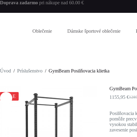
Skip
Doprava zadarmo
pri nákupe nad 60.00 €
to
content
Oblečenie
Dámske športové oblečenie
Úvod
/
Príslušenstvo
/
GymBeam Posilňovacia klietka
GymBeam Posi
SALE
1155,95
€
128
Pôvo
Aktu
cena
cena
bola:
je:
Posilňovacia 
1289
1155
pomôže precvič
vysokou stabi
zavesenie pos