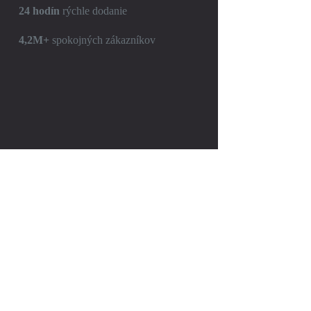
24 hodín
rýchle dodanie
4,2M+
spokojných zákazníkov