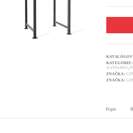
KATALÓGOV
KATEGÓRIE
A STOJANY
,
P
ZNAČKA:
GY
ZNAČKA:
GY
Popis
R