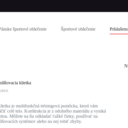
Pánske športové oblečenie
Športové oblečenie
Príslušen
N
lňovacia klietka
9,95
€
dná
álna
klietka je multifunkčná tréningová pomôcka, ktorá vám
,95 €.
,95 €.
iť celé telo. Konštrukcia je z odolného materiálu a vyniká
litou. Môžete na ňu odkladať ťažké činky, používať na
ilňovacích systémov alebo na nej robiť zhyby.