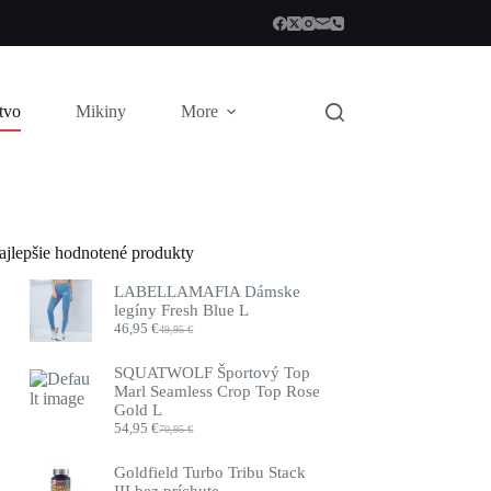
stvo
Mikiny
More
ajlepšie hodnotené produkty
LABELLAMAFIA Dámske
legíny Fresh Blue L
46,95
€
49,95
€
Pôvodná
Aktuálna
cena
cena
bola:
je:
SQUATWOLF Športový Top
49,95 €.
46,95 €.
Marl Seamless Crop Top Rose
Gold L
54,95
€
70,95
€
Pôvodná
Aktuálna
cena
cena
bola:
je:
Goldfield Turbo Tribu Stack
70,95 €.
54,95 €.
III bez príchute