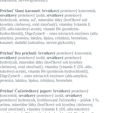
(sukralóza, steviol-glykozidy).
Príchuť Slaný karamel: Srvátkový
proteínový koncentrát,
srvátkový
proteínový izolát,
srvátkový
proteínový
hydrolyzát, aróma, soľ, minerálne látky (horčíkové soli
kyseliny citrónovej, oxid zinočnatý), vitamíny [vitamín E
(DL-alfa-tokoferyl-acetát), vitamín B6 (pyridoxín-
hydrochlorid)], DigeZyme® – zmes tráviacich enzýmov (alfa-
amyláza, proteáza, laktáza, lipáza, celuláza), bromelain,
karamel, sladidlá (sukralóza, steviol-glykozidy).
Príchuť Bez príchuti: Srvátkový
proteínový koncentrát,
srvátkový
proteínový izolát,
srvátkový
proteínový
hydrolyzát, minerálne látky (horčíkové soli kyseliny
citrónovej, oxid zinočnatý), vitamíny [vitamín E (DL-alfa-
tokoferyl-acetát), vitamín B6 (pyridoxín-hydrochlorid)],
DigeZyme® – zmes tráviacich enzýmov (alfa-amyláza,
proteáza, laktáza, lipáza, celuláza), bromelain.
Príchuť Čučoriedkový jogurt: Srvátkový
proteínový
koncentrát,
srvátkový
proteínový izolát,
srvátkový
proteínový hydrolyzát, lyofilizované čučoriedky – prášok 3 %,
aróma, minerálne látky (horčíkové soli kyseliny citrónovej,
oxid zinočnatý), vitamíny [vitamín E (DL-alfa-tokoferyl-