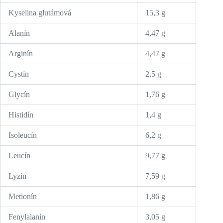
Kyselina glutámová
15,3 g
Alanín
4,47 g
Arginín
4,47 g
Cystín
2,5 g
Glycín
1,76 g
Histidín
1,4 g
Isoleucín
6,2 g
Leucín
9,77 g
Lyzín
7,59 g
Metionín
1,86 g
Fenylalanín
3,05 g