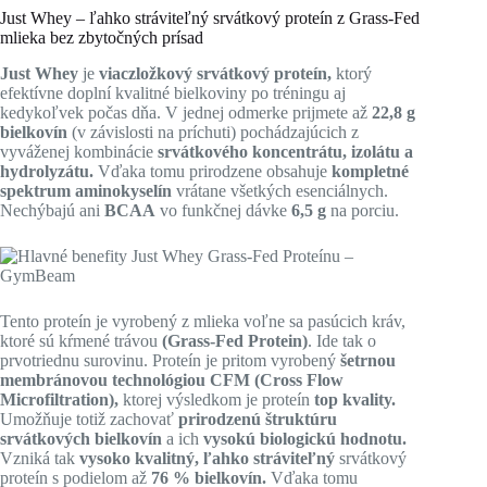
Just Whey – ľahko stráviteľný srvátkový proteín z Grass-Fed
mlieka bez zbytočných prísad
Just Whey
je
viaczložkový srvátkový proteín,
ktorý
efektívne doplní kvalitné bielkoviny po tréningu aj
kedykoľvek počas dňa. V jednej odmerke prijmete až
22,8 g
bielkovín
(v závislosti na príchuti) pochádzajúcich z
vyváženej kombinácie
srvátkového koncentrátu, izolátu a
hydrolyzátu.
Vďaka tomu prirodzene obsahuje
kompletné
spektrum aminokyselín
vrátane všetkých esenciálnych.
Nechýbajú ani
BCAA
vo funkčnej dávke
6,5 g
na porciu.
Tento proteín je vyrobený z mlieka voľne sa pasúcich kráv,
ktoré sú kŕmené trávou
(Grass-Fed Protein)
. Ide tak o
prvotriednu surovinu. Proteín je pritom vyrobený
šetrnou
membránovou technológiou CFM (Cross Flow
Microfiltration),
ktorej výsledkom je proteín
top kvality.
Umožňuje totiž zachovať
prirodzenú štruktúru
srvátkových bielkovín
a ich
vysokú biologickú hodnotu.
Vzniká tak
vysoko kvalitný, ľahko stráviteľný
srvátkový
proteín s podielom až
76 % bielkovín.
Vďaka tomu