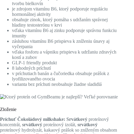
tvorbu bielkovín
je zdrojom vitamínu B6, ktorý podporuje reguláciu
hormonálnej aktivity
obsahuje zinok, ktorý pomáha s udržaním správnej
hladiny testosterónu v krvi
vďaka vitamínu B6 aj zinku podporuje správnu funkciu
imunity
zásluhou vitamínu B6 prispieva k zníženiu únavy aj
vyčerpania
vďaka fosforu a vápniku prispieva k udržaniu zdravých
kostí a zubov
GLP-1 friendly produkt
8 lahodných príchutí
v príchutiach banán a čučoriedka obsahuje prášok z
lyofilizovaného ovocia
varianta bez príchuti neobsahuje žiadne sladidlá
Zloženie
Príchuť Čokoládový milkshake: Srvátkový
proteínový
koncentrát,
srvátkový
proteínový izolát,
srvátkový
proteínový hydrolyzát, kakaový prášok so zníženým obsahom