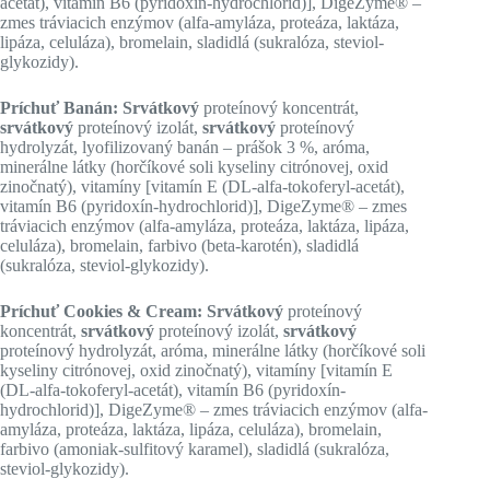
acetát), vitamín B6 (pyridoxín-hydrochlorid)], DigeZyme® –
zmes tráviacich enzýmov (alfa-amyláza, proteáza, laktáza,
lipáza, celuláza), bromelain, sladidlá (sukralóza, steviol-
glykozidy).
Príchuť Banán: Srvátkový
proteínový koncentrát,
srvátkový
proteínový izolát,
srvátkový
proteínový
hydrolyzát, lyofilizovaný banán – prášok 3 %, aróma,
minerálne látky (horčíkové soli kyseliny citrónovej, oxid
zinočnatý), vitamíny [vitamín E (DL-alfa-tokoferyl-acetát),
vitamín B6 (pyridoxín-hydrochlorid)], DigeZyme® – zmes
tráviacich enzýmov (alfa-amyláza, proteáza, laktáza, lipáza,
celuláza), bromelain, farbivo (beta-karotén), sladidlá
(sukralóza, steviol-glykozidy).
Príchuť Cookies & Cream: Srvátkový
proteínový
koncentrát,
srvátkový
proteínový izolát,
srvátkový
proteínový hydrolyzát, aróma, minerálne látky (horčíkové soli
kyseliny citrónovej, oxid zinočnatý), vitamíny [vitamín E
(DL-alfa-tokoferyl-acetát), vitamín B6 (pyridoxín-
hydrochlorid)], DigeZyme® – zmes tráviacich enzýmov (alfa-
amyláza, proteáza, laktáza, lipáza, celuláza), bromelain,
farbivo (amoniak-sulfitový karamel), sladidlá (sukralóza,
steviol-glykozidy).