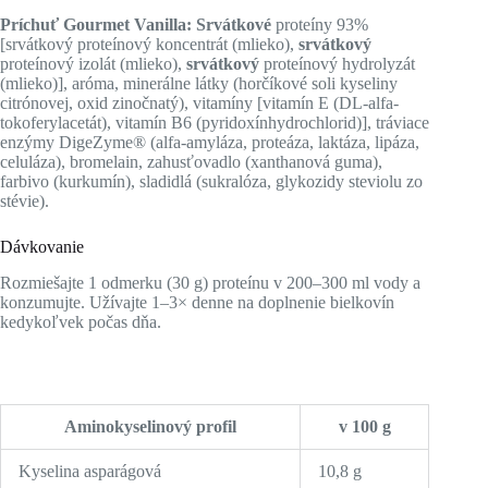
Príchuť Gourmet Vanilla: Srvátkové
proteíny 93%
[srvátkový proteínový koncentrát (mlieko),
srvátkový
proteínový izolát (mlieko),
srvátkový
proteínový hydrolyzát
(mlieko)], aróma, minerálne látky (horčíkové soli kyseliny
citrónovej, oxid zinočnatý), vitamíny [vitamín E (DL-alfa-
tokoferylacetát), vitamín B6 (pyridoxínhydrochlorid)], tráviace
enzýmy DigeZyme® (alfa-amyláza, proteáza, laktáza, lipáza,
celuláza), bromelain, zahusťovadlo (xanthanová guma),
farbivo (kurkumín), sladidlá (sukralóza, glykozidy steviolu zo
stévie).
Dávkovanie
Rozmiešajte 1 odmerku (30 g) proteínu v 200–300 ml vody a
konzumujte. Užívajte 1–3× denne na doplnenie bielkovín
kedykoľvek počas dňa.
Aminokyselinový profil
v 100 g
Kyselina asparágová
10,8 g