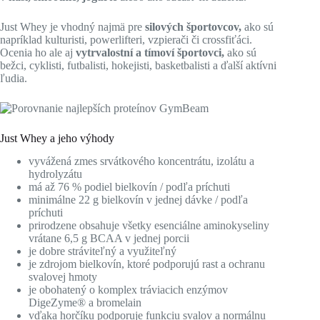
Just Whey je vhodný najmä pre
silových športovcov,
ako sú
napríklad kulturisti, powerlifteri, vzpierači či crossfiťáci.
Ocenia ho ale aj
vytrvalostní a tímoví športovci,
ako sú
bežci, cyklisti, futbalisti, hokejisti, basketbalisti a ďalší aktívni
ľudia.
Just Whey a jeho výhody
vyvážená zmes srvátkového koncentrátu, izolátu a
hydrolyzátu
má až 76 % podiel bielkovín / podľa príchuti
minimálne 22 g bielkovín v jednej dávke / podľa
príchuti
prirodzene obsahuje všetky esenciálne aminokyseliny
vrátane 6,5 g BCAA v jednej porcii
je dobre stráviteľný a využiteľný
je zdrojom bielkovín, ktoré podporujú rast a ochranu
svalovej hmoty
je obohatený o komplex tráviacich enzýmov
DigeZyme® a bromelain
vďaka horčíku podporuje funkciu svalov a normálnu