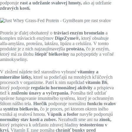
podporuje
rast a udržanie svalovej hmoty,
ako aj udržanie
zdravých kostí.
Proteín je ďalej obohatený o
tráviaci enzým bromelain
a
komplex tráviacich enzýmov
DigeZyme®,
ktorý obsahuje
alfa-amylázu, proteázu, laktázu, lipázu a celulázu. V tomto
produkte je z nich najzaujímavejšia
proteáza,
čo je enzým,
ktorý má za úlohu
štiepiť bielkoviny
na polypeptidy a voľné
aminokyseliny.
V zložení nájdete tiež starostlivo vybrané
vitamíny a
minerálne látky,
ktoré sa podieľajú na mnohých kľúčových
procesoch v organizme. Patrí k nim napríklad
vitamín B6
,
ktorý podporuje
reguláciu hormonálnej aktivity
a prispieva
tiež k
zníženiu únavy a vyčerpania.
Pomáha tiež udržať
správne fungovanie imunitného systému, ktorý je ochranným
štítom nášho tela.
Horčík
podporuje normálnu
funkciu svalov
a
syntézu bielkovín,
čo je proces, pri ktorom okrem iného
vzniká aj svalová hmota.
Vápnik a fosfor
navyše podporujú
normálny stav kostí a zubov.
Nezabudli sme ani na
zinok,
ktorý prispieva k udržaniu zdravej hladiny
testosterónu v
krvi.
Vitamín E zase pomáha
chrániť bunky pred