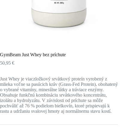
GymBeam Just Whey bez príchute
50,95
€
Just Whey je viaczložkový srvátkový proteín vyrobený z
mlieka voľne sa pasúcich kráv (Grass-Fed Protein), obohatený
o vybrané vitamíny, minerálne látky a tráviace enzýmy.
Obsahuje funkčnú kombináciu srvátkového koncentrátu,
izolátu a hydrolyzátu. V závislosti od príchute sa môže
pochváliť až 76 % podielom bielkovín, ktoré prispievajú k
rastu a udržaniu svalovej hmoty aj normálnemu stavu kostí.