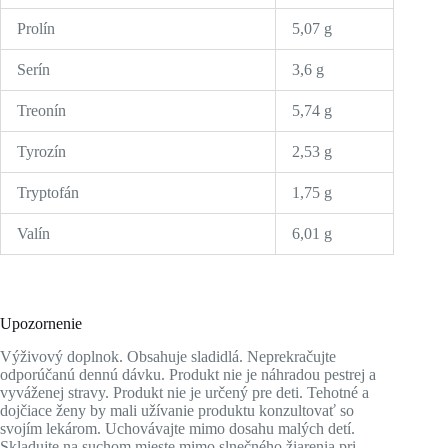
Prolín
5,07 g
Serín
3,6 g
Treonín
5,74 g
Tyrozín
2,53 g
Tryptofán
1,75 g
Valín
6,01 g
Upozornenie
Výživový doplnok. Obsahuje sladidlá. Neprekračujte
odporúčanú dennú dávku. Produkt nie je náhradou pestrej a
vyváženej stravy. Produkt nie je určený pre deti. Tehotné a
dojčiace ženy by mali užívanie produktu konzultovať so
svojím lekárom. Uchovávajte mimo dosahu malých detí.
Skladujte na suchom mieste mimo slnečného žiarenia pri