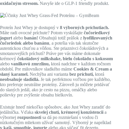
oxidačným stresom.
Navyše ide o GLP-1 friendly produkt.
Proteín Just Whey je dostupný v
8 výborných príchutiach.
Máte radi ovocné príchute? Potom vyskúšajte
čučoriedkový
jogurt
alebo
banán!
Obsahujú totiž prášok z
lyofilizovaných
čučoriedok alebo banánu
, a potešia vás tak skutočne
autentickou chuťou a vôňou. Ste priaznivci čokoládových a
smotanovejších príchutí? Práve pre vás máme dokonale
krémový
čokoládový milkshake, bielu čokoládu s kokosom
alebo
vanilkovú zmrzlinu,
ktorá nadchne v každom ročnom
období. Pre milovníkov sladkého máme
Cookies & Cream a
slaný karamel.
Nechýba ani varianta
bez príchuti,
ktorá
neobsahuje sladidlá.
Je tak perfektnou voľbou pre každého,
kto preferuje neutrálne proteíny. Zároveň ju môžete pridávať
do slaných jedál, ako je cesto na pizzu, omáčky alebo
polievky pre zvýšenie obsahu bielkovín.
Existuje hneď niekoľko spôsobov, ako Just Whey zaradiť do
jedálnička. Vďaka
skvelej chuti, krémovej konzistencii
a
výbornej
rozpustnosti
sa dá po rozmiešaní s vodou či
nízkotučným mliekom užívať samotný. Výborný je napríklad
v kaši, smoothie, jogurte
alebo ako súčasť fit dezertu.