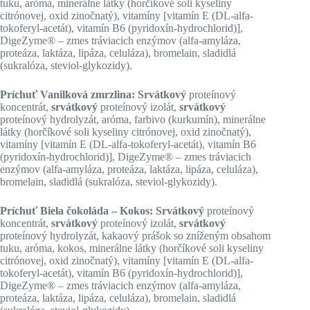
tuku, aróma, minerálne látky (horčíkové soli kyseliny
citrónovej, oxid zinočnatý), vitamíny [vitamín E (DL-alfa-
tokoferyl-acetát), vitamín B6 (pyridoxín-hydrochlorid)],
DigeZyme® – zmes tráviacich enzýmov (alfa-amyláza,
proteáza, laktáza, lipáza, celuláza), bromelain, sladidlá
(sukralóza, steviol-glykozidy).
Príchuť Vanilková zmrzlina: Srvátkový
proteínový
koncentrát,
srvátkový
proteínový izolát,
srvátkový
proteínový hydrolyzát, aróma, farbivo (kurkumín), minerálne
látky (horčíkové soli kyseliny citrónovej, oxid zinočnatý),
vitamíny [vitamín E (DL-alfa-tokoferyl-acetát), vitamín B6
(pyridoxín-hydrochlorid)], DigeZyme® – zmes tráviacich
enzýmov (alfa-amyláza, proteáza, laktáza, lipáza, celuláza),
bromelain, sladidlá (sukralóza, steviol-glykozidy).
Príchuť Biela čokoláda – Kokos: Srvátkový
proteínový
koncentrát,
srvátkový
proteínový izolát,
srvátkový
proteínový hydrolyzát, kakaový prášok so zníženým obsahom
tuku, aróma, kokos, minerálne látky (horčíkové soli kyseliny
citrónovej, oxid zinočnatý), vitamíny [vitamín E (DL-alfa-
tokoferyl-acetát), vitamín B6 (pyridoxín-hydrochlorid)],
DigeZyme® – zmes tráviacich enzýmov (alfa-amyláza,
proteáza, laktáza, lipáza, celuláza), bromelain, sladidlá