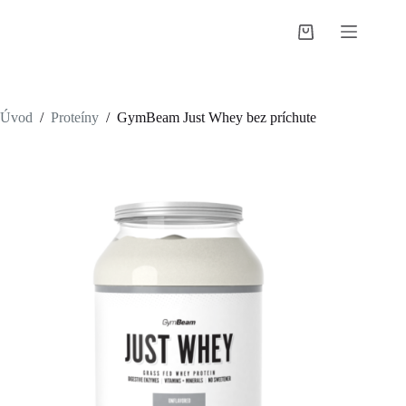
Skip
to
Shopping
content
cart
Úvod
/
Proteíny
/
GymBeam Just Whey bez príchute