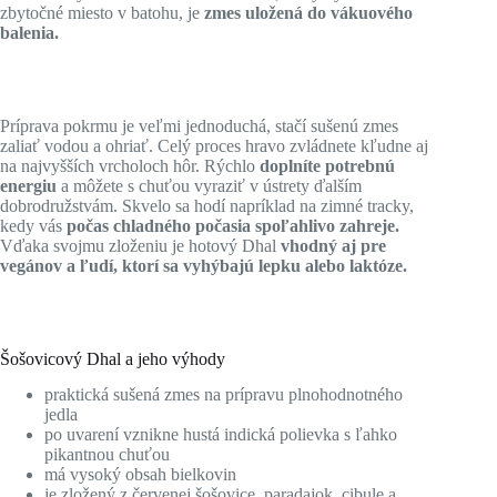
zbytočné miesto v batohu, je
zmes uložená do vákuového
balenia.
Príprava pokrmu je veľmi jednoduchá, stačí sušenú zmes
zaliať vodou a ohriať. Celý proces hravo zvládnete kľudne aj
na najvyšších vrcholoch hôr. Rýchlo
doplníte potrebnú
energiu
a môžete s chuťou vyraziť v ústrety ďalším
dobrodružstvám. Skvelo sa hodí napríklad na zimné tracky,
kedy vás
počas chladného počasia spoľahlivo zahreje.
Vďaka svojmu zloženiu je hotový Dhal
vhodný aj pre
vegánov a ľudí, ktorí sa vyhýbajú lepku alebo laktóze.
Šošovicový Dhal a jeho výhody
praktická sušená zmes na prípravu plnohodnotného
jedla
po uvarení vznikne hustá indická polievka s ľahko
pikantnou chuťou
má vysoký obsah bielkovin
je zložený z červenej šošovice, paradajok, cibule a