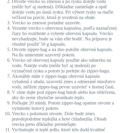
Otvorte vrecko so zmesou a po rysku dolejte vodu
(môže byť aj studená). Dôkladne zamiešajte a opäť
dolejte vodu po danú rysku. Pri výbere rysky sa riaďte
veľkosťou porcie, ktorá je uvedená na obale.
Vrecko so zmesou poriadne uzavrite.
Vezmite vrecko s ohrevnou kapsulou, podľa naznačenej
čiary ho roztrhnite a vyberte ohrevnú kapsulu. Vrecko
nevyhadzujte, bude sa vám ešte hodiť. Na prípravu je
vhodné použiť 50 g kapsulu.
Otvorte zipper-bag a na dno položte ohrevnú kapsulu.
Na ňu umiestnite uzavretý pokrm.
Vrecko od ohrevnej kapsuly použite ako odmerku na
vodu. Nalejte vodu (môže byť aj studená) po
vyznačenú rysku a potom ju prelejte do zipper-bagu.
Akonáhle máte v zipper-bagu ohrevnú kapsulu
vybalenú z obalu, uzavretú zmes a odmerané množstvo
vody, môžete zipper-bag pevne uzavrieť v hornej časti.
V zime dajte pod zipper-bag batoh alebo kus oblečenia,
aby do zeme zbytočne neunikalo teplo.
Počkajte 20 minút. Potom zipper-bag opatrne otvorte a
vytiahnite hotový pokrm.
Vrecko s pokrmom otvorte. Dole bude zmes
pravdepodobne teplejšia a hore chladnejšia. Obsah
vrecka preto dôkladne premiešajte.
Vychutnajte si teplé jedlo, ktoré telu dodá kvalitné