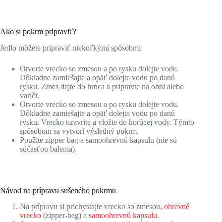
Ako si pokrm pripraviť?
Jedlo môžete pripraviť niekoľkými spôsobmi:
Otvorte vrecko so zmesou a po rysku dolejte vodu.
Dôkladne zamiešajte a opäť dolejte vodu po danú
rysku. Zmes dajte do hrnca a pripravte na ohni alebo
variči.
Otvorte vrecko so zmesou a po rysku dolejte vodu.
Dôkladne zamiešajte a opäť dolejte vodu po danú
rysku. Vrecko uzavrite a vložte do horúcej vody. Týmto
spôsobom sa vytvorí výsledný pokrm.
Použite zipper-bag a samoohrevnú kapsulu (nie sú
súčasťou balenia).
Návod na prípravu sušeného pokrmu
Na prípravu si prichystajte vrecko so zmesou,
ohrevné
vrecko
(zipper-bag) a
samoohrevnú kapsulu
.