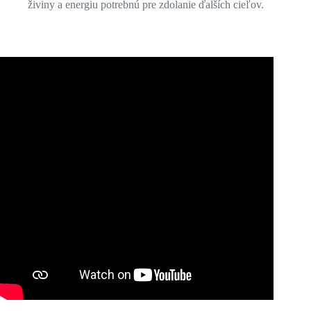
živiny a energiu potrebnú pre zdolanie ďalších cieľov.