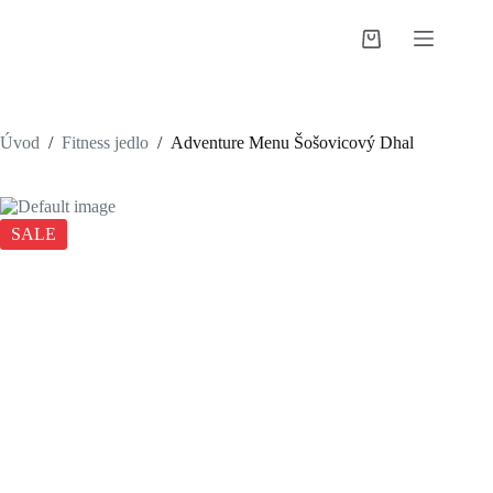
Skip
to
Shopping
content
cart
Úvod
/
Fitness jedlo
/
Adventure Menu Šošovicový Dhal
SALE