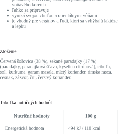
voňavého korenia
ľahko sa pripravuje
vyniká svojou chuťou a orientálnymi vôňami
je vhodný pre vegánov a ľudí, ktorí sa vyhýbajú laktóze
a lepku
Zloženie
Červená šošovica (38 %), sekané paradajky (17 %)
(paradajky, paradajková šťava, kyselina citrónová), cibuľa,
soľ, kurkuma, garam masala, mletý koriander, rímska rasca,
cesnak, zázvor, čili, čerstvý koriander.
Tabuľka nutričných hodnôt
Nutričné hodnoty
100 g
Energetická hodnota
494 kJ / 118 kcal