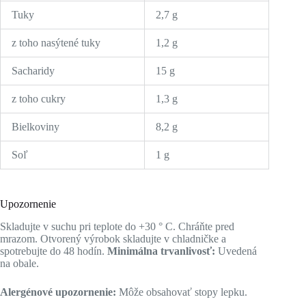
Tuky
2,7 g
z toho nasýtené tuky
1,2 g
Sacharidy
15 g
z toho cukry
1,3 g
Bielkoviny
8,2 g
Soľ
1 g
Upozornenie
Skladujte v suchu pri teplote do +30 ° C. Chráňte pred
mrazom. Otvorený výrobok skladujte v chladničke a
spotrebujte do 48 hodín.
Minimálna trvanlivosť:
Uvedená
na obale.
Alergénové upozornenie:
Môže obsahovať stopy lepku.