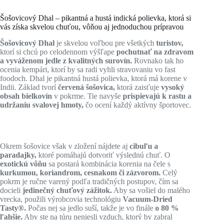
Šošovicový Dhal – pikantná a hustá indická polievka, ktorá si
vás získa skvelou chuťou, vôňou aj jednoduchou prípravou
Šošovicový Dhal
je skvelou voľbou pre všetkých
turistov,
ktorí si chcú po celodennom výšľape
pochutnať na zdravom
a vyváženom jedle z kvalitných surovín.
Rovnako tak ho
ocenia kempári, ktorí by sa radi vyhli stravovaniu vo fast
foodoch. Dhal je pikantná hustá polievka, ktorá má korene v
Indii. Základ tvorí
červená šošovica,
ktorá zaisťuje
vysoký
obsah bielkovín
v pokrme. Tie navyše
prispievajú k rastu a
udržaniu svalovej hmoty,
čo ocení každý aktívny športovec.
Okrem šošovice však v zložení nájdete aj
cibuľu a
paradajky,
ktoré pomáhajú dotvoriť výslednú chuť. O
exotickú vôňu
sa postará kombinácia korenia na čele s
kurkumou, koriandrom, cesnakom či zázvorom.
Celý
pokrm je ručne varený podľa tradičných postupov, čím sa
docieli
jedinečný chuťový zážitok.
Aby sa vošiel do malého
vrecka, použili výrobcovia technológiu
Vacuum-Dried
Tasty®.
Počas nej sa jedlo suší, takže je vo finále
o 80 %
ľahšie.
Aby ste na túru neniesli vzduch, ktorý by zabral