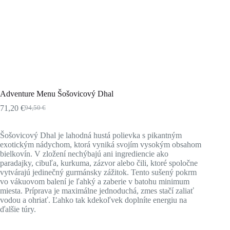
Adventure Menu Šošovicový Dhal
71,20
€
94,50
€
Pôvodná
Aktuálna
cena
cena
bola:
je:
Šošovicový Dhal je lahodná hustá polievka s pikantným
94,50 €.
71,20 €.
exotickým nádychom, ktorá vyniká svojím vysokým obsahom
bielkovín. V zložení nechýbajú ani ingrediencie ako
paradajky, cibuľa, kurkuma, zázvor alebo čili, ktoré spoločne
vytvárajú jedinečný gurmánsky zážitok. Tento sušený pokrm
vo vákuovom balení je ľahký a zaberie v batohu minimum
miesta. Príprava je maximálne jednoduchá, zmes stačí zaliať
vodou a ohriať. Ľahko tak kdekoľvek doplníte energiu na
ďalšie túry.